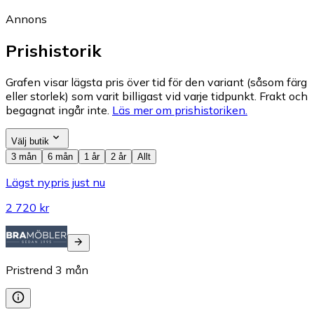
Annons
Prishistorik
Grafen visar lägsta pris över tid för den variant (såsom färg
eller storlek) som varit billigast vid varje tidpunkt. Frakt och
begagnat ingår inte.
Läs mer om prishistoriken.
Välj butik
3 mån
6 mån
1 år
2 år
Allt
Lägst nypris just nu
2 720 kr
Pristrend
3
mån