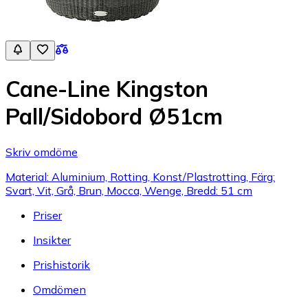
Cane-Line Kingston
Pall/Sidobord Ø51cm
Skriv omdöme
Material: Aluminium, Rotting, Konst/Plastrotting, Färg:
Svart, Vit, Grå, Brun, Mocca, Wenge, Bredd: 51 cm
Priser
Insikter
Prishistorik
Omdömen