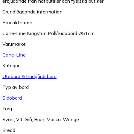
erbjudande från nätbutiker och fysiska butiker.
Grundläggande information
Produktnamn
Cane-Line Kingston Pall/Sidobord Ø51cm
Varumärke
Cane-Line
Kategori
Utebord & trädgårdsbord
Typ av bord
Sidobord
Färg
Svart
,
Vit
,
Grå
,
Brun
,
Mocca
,
Wenge
Bredd