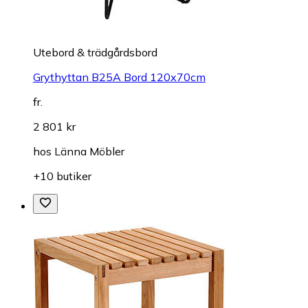
Utebord & trädgårdsbord
Grythyttan B25A Bord 120x70cm
fr.
2 801 kr
hos
Länna Möbler
+10 butiker