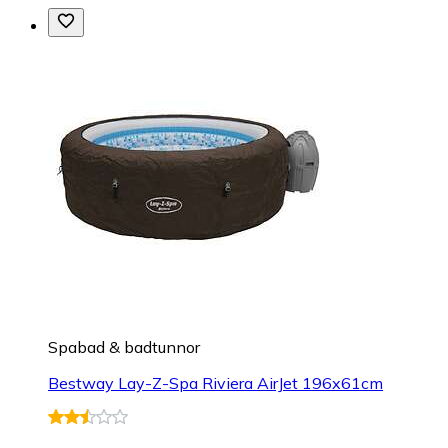
Spabad & badtunnor
Bestway Lay-Z-Spa Riviera AirJet 196x61cm