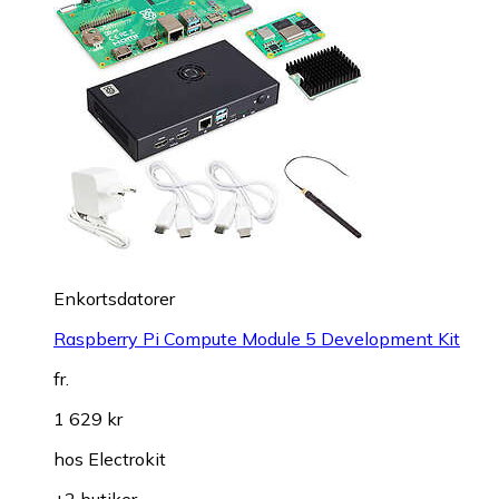
Enkortsdatorer
Raspberry Pi Compute Module 5 Development Kit
fr.
1 629 kr
hos
Electrokit