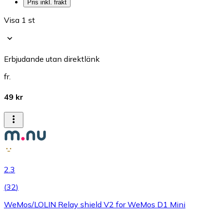
Pris inkl. frakt
Visa 1 st
Erbjudande utan direktlänk
fr.
49 kr
2.3
(
32
)
WeMos/LOLIN Relay shield V2 for WeMos D1 Mini