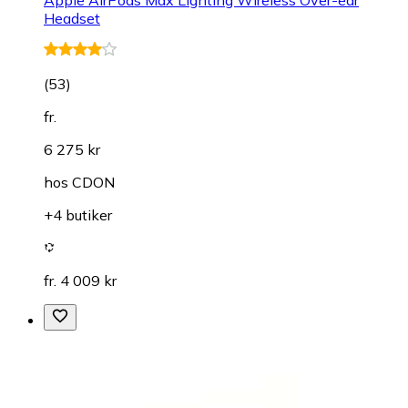
Apple AirPods Max Lighting Wireless Over-ear
Headset
(
53
)
fr.
6 275 kr
hos
CDON
+4 butiker
fr. 4 009 kr