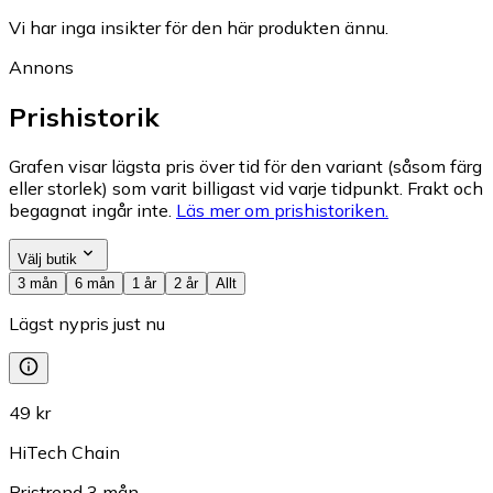
Vi har inga insikter för den här produkten ännu.
Annons
Prishistorik
Grafen visar lägsta pris över tid för den variant (såsom färg
eller storlek) som varit billigast vid varje tidpunkt. Frakt och
begagnat ingår inte.
Läs mer om prishistoriken.
Välj butik
3 mån
6 mån
1 år
2 år
Allt
Lägst nypris just nu
49 kr
HiTech Chain
Pristrend
3
mån