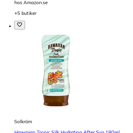
hos
Amazon.se
+5 butiker
Solkräm
Hawaiian Tropic Silk Hydration After Sun 180ml