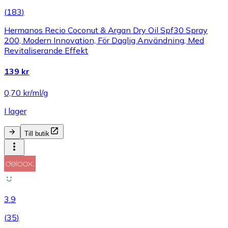
(
183
)
Hermanos Recio Coconut & Argan Dry Oil Spf30 Spray
200, Modern Innovation, För Daglig Användning, Med
Revitaliserande Effekt
139 kr
0,70 kr/ml/g
I lager
Till butik
3.9
(
35
)