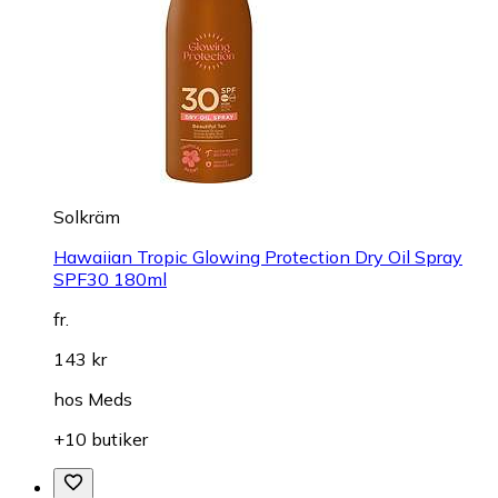
Solkräm
Hawaiian Tropic Glowing Protection Dry Oil Spray
SPF30 180ml
fr.
143 kr
hos
Meds
+10 butiker