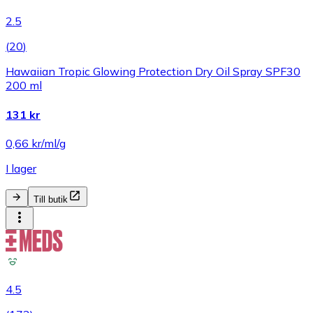
2.5
(
20
)
Hawaiian Tropic Glowing Protection Dry Oil Spray SPF30
200 ml
131 kr
0,66 kr/ml/g
I lager
Till butik
4.5