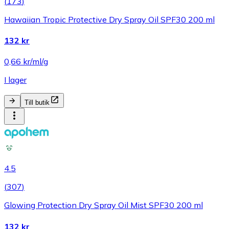
(
173
)
Hawaiian Tropic Protective Dry Spray Oil SPF30 200 ml
132 kr
0,66 kr/ml/g
I lager
Till butik
4.5
(
307
)
Glowing Protection Dry Spray Oil Mist SPF30 200 ml
132 kr