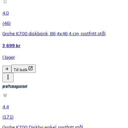
4.0
(
46
)
Grohe K700 diskbänk, 86,4x46,4 cm, rostfritt stål
3 699 kr
I lager
Till butik
4.4
(
171
)
Grohe K700 Diskho enkel, rostfritt stål