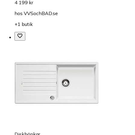
4 199 kr
hos
VVSochBAD.se
+1 butik
Diskbänkar