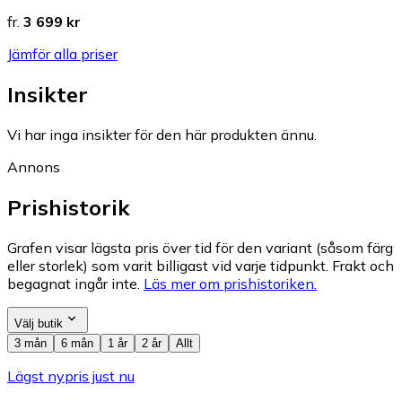
fr.
3 699 kr
Jämför alla priser
Insikter
Vi har inga insikter för den här produkten ännu.
Annons
Prishistorik
Grafen visar lägsta pris över tid för den variant (såsom färg
eller storlek) som varit billigast vid varje tidpunkt. Frakt och
begagnat ingår inte.
Läs mer om prishistoriken.
Välj butik
3 mån
6 mån
1 år
2 år
Allt
Lägst nypris just nu