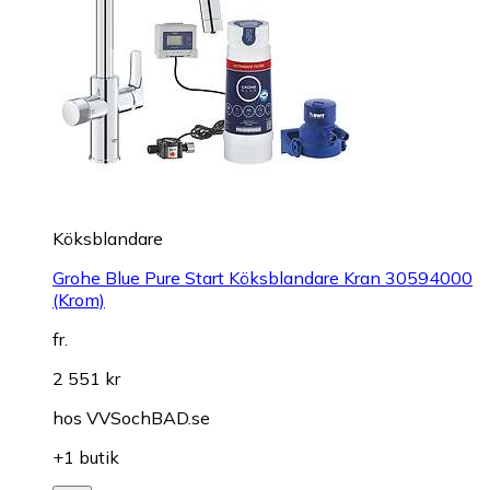
Köksblandare
Grohe Blue Pure Start Köksblandare Kran 30594000
(Krom)
fr.
2 551 kr
hos
VVSochBAD.se
+1 butik