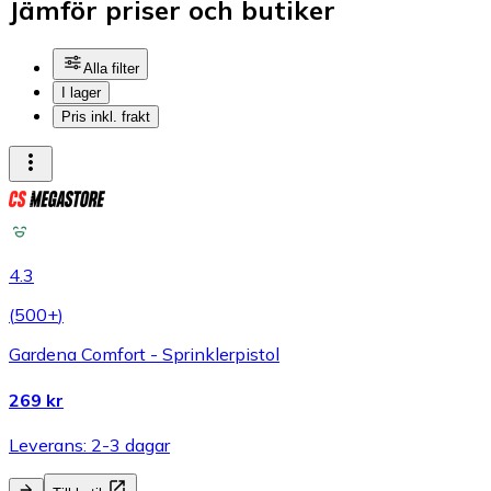
Jämför priser och butiker
Alla filter
I lager
Pris inkl. frakt
4.3
(
500+
)
Gardena Comfort - Sprinklerpistol
269 kr
Leverans: 2-3 dagar