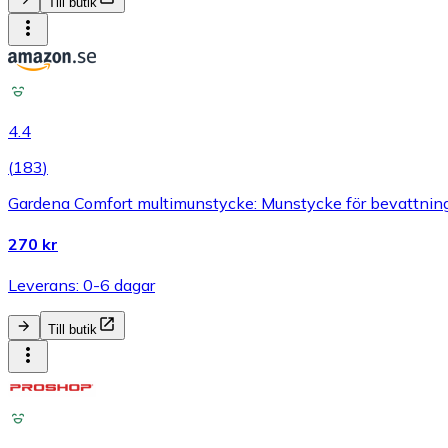
Till butik
4.4
(
183
)
Gardena Comfort multimunstycke: Munstycke för bevattning o
270 kr
Leverans: 0-6 dagar
Till butik