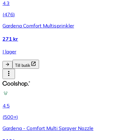
4.3
(
476
)
Gardena Comfort Multisprinkler
271 kr
I lager
Till butik
4.5
(
500+
)
Gardena - Comfort Multi Sprayer Nozzle