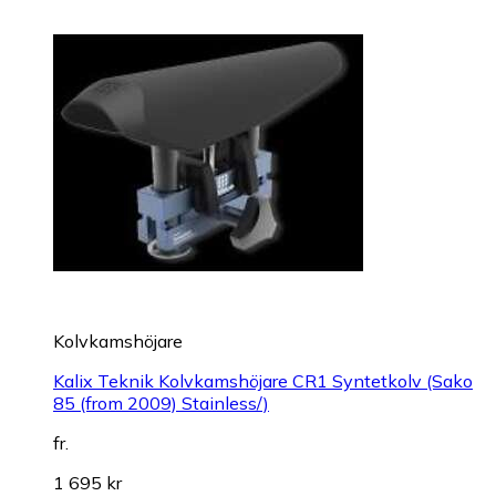
Kolvkamshöjare
Kalix Teknik Kolvkamshöjare CR1 Syntetkolv (Sako
85 (from 2009) Stainless/)
fr.
1 695 kr