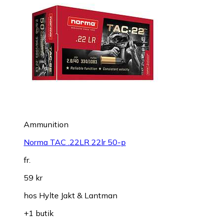
Ammunition
Norma TAC .22LR 22lr 50-p
fr.
59 kr
hos
Hylte Jakt & Lantman
+1 butik