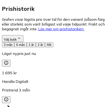
Prishistorik
Grafen visar lägsta pris över tid för den variant (såsom färg
eller storlek) som varit billigast vid varje tidpunkt. Frakt och
begagnat ingår inte.
Läs mer om prishistoriken.
Välj butik
3 mån
6 mån
1 år
2 år
Allt
Lägst nypris just nu
1 695 kr
Handla Digitalt
Pristrend
3
mån