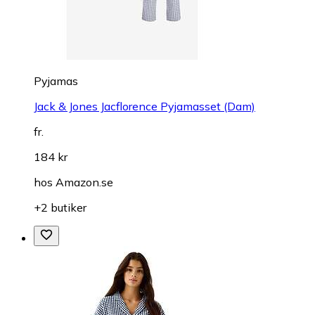
Pyjamas
Jack & Jones Jacflorence Pyjamasset (Dam)
fr.
184 kr
hos
Amazon.se
+2 butiker