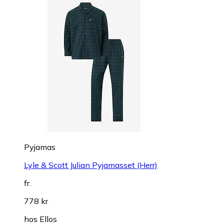
Pyjamas
Lyle & Scott Julian Pyjamasset (Herr)
fr.
778 kr
hos
Ellos