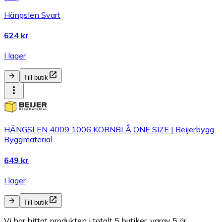
Hängslen Svart
624 kr
I lager
Till butik
HÄNGSLEN 4009 1006 KORNBLÅ ONE SIZE | Beijerbygg
Byggmaterial
649 kr
I lager
Till butik
Vi har hittat produkten i totalt 5 butiker, varav 5 är