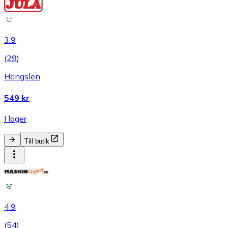
3.9
(
29
)
Hängslen
549 kr
I lager
Till butik
4.9
(
54
)