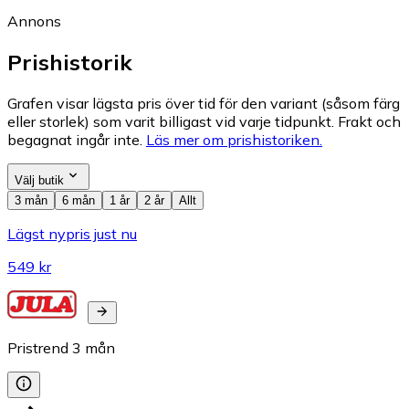
Annons
Prishistorik
Grafen visar lägsta pris över tid för den variant (såsom färg
eller storlek) som varit billigast vid varje tidpunkt. Frakt och
begagnat ingår inte.
Läs mer om prishistoriken.
Välj butik
3 mån
6 mån
1 år
2 år
Allt
Lägst nypris just nu
549 kr
Pristrend
3
mån