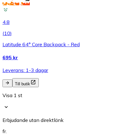
4.8
(
10
)
Latitude 64° Core Backpack - Red
695 kr
Leverans: 1-3 dagar
Till butik
Visa 1 st
Erbjudande utan direktlänk
fr.