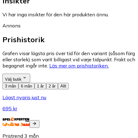
Insikter
Vi har inga insikter för den här produkten ännu.
Annons
Prishistorik
Grafen visar lägsta pris över tid för den variant (såsom färg
eller storlek) som varit billigast vid varje tidpunkt. Frakt och
begagnat ingår inte.
Läs mer om prishistoriken.
Välj butik
3 mån
6 mån
1 år
2 år
Allt
Lägst nypris just nu
695 kr
Pristrend
3
mån