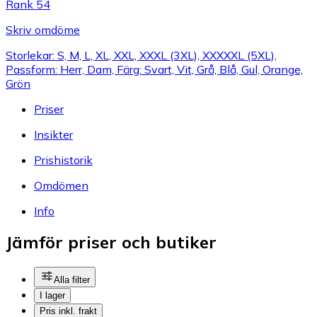
Rank 54
Skriv omdöme
Storlekar: S, M, L, XL, XXL, XXXL (3XL), XXXXXL (5XL),
Passform: Herr, Dam, Färg: Svart, Vit, Grå, Blå, Gul, Orange,
Grön
Priser
Insikter
Prishistorik
Omdömen
Info
Jämför priser och butiker
Alla filter
I lager
Pris inkl. frakt