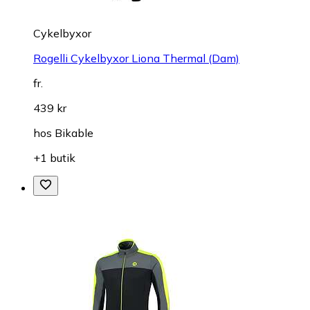
Cykelbyxor
Rogelli Cykelbyxor Liona Thermal (Dam)
fr.
439 kr
hos
Bikable
+1 butik