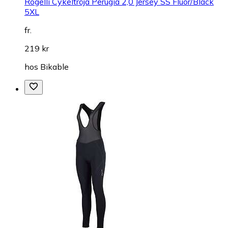
Rogelli Cykeltröja Perugia 2,0 Jersey SS Fluor/Black
5XL
fr.
219 kr
hos
Bikable