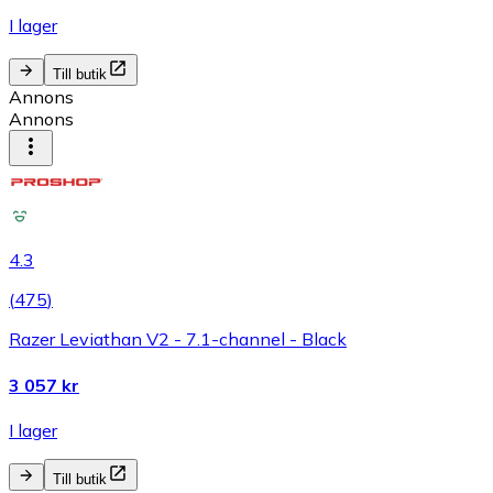
I lager
Till butik
Annons
Annons
4.3
(
475
)
Razer Leviathan V2 - 7.1-channel - Black
3 057 kr
I lager
Till butik