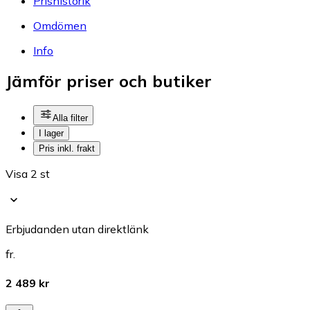
Prishistorik
Omdömen
Info
Jämför priser och butiker
Alla filter
I lager
Pris inkl. frakt
Visa 2 st
Erbjudanden utan direktlänk
fr.
2 489 kr