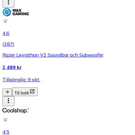
4.6
(
187
)
Razer Leviathan V2 Soundbar och Subwoofer
2 489 kr
Tillgänglig: 9 okt.
Till butik
4.5