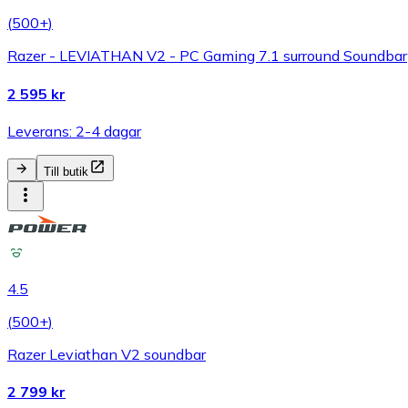
(
500+
)
Razer - LEVIATHAN V2 - PC Gaming 7.1 surround Soundbar
2 595 kr
Leverans: 2-4 dagar
Till butik
4.5
(
500+
)
Razer Leviathan V2 soundbar
2 799 kr