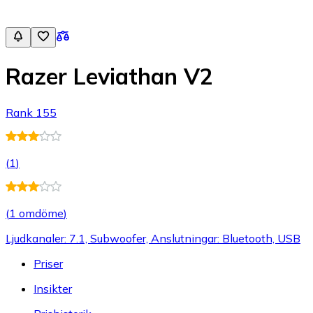
Razer Leviathan V2
Rank 155
(
1
)
(
1 omdöme
)
Ljudkanaler: 7.1, Subwoofer, Anslutningar: Bluetooth, USB
Priser
Insikter