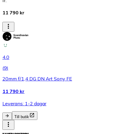
fr.
11 790 kr
4.0
(
9
)
20mm f/1,4 DG DN Art Sony FE
11 790 kr
Leverans: 1-2 dagar
Till butik