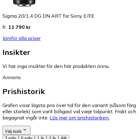
Sigma 20/1,4 DG DN ART for Sony E/FE
fr.
11 790 kr
Jämför alla priser
Insikter
Vi har inga insikter för den här produkten ännu.
Annons
Prishistorik
Grafen visar lägsta pris över tid för den variant (såsom färg
eller storlek) som varit billigast vid varje tidpunkt. Frakt och
begagnat ingår inte.
Läs mer om prishistoriken.
Välj butik
3 mån
6 mån
1 år
2 år
Allt