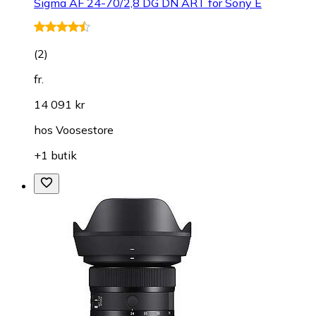
Sigma AF 24-70/2,8 DG DN ART for Sony E
(
2
)
fr.
14 091 kr
hos
Voosestore
+1 butik