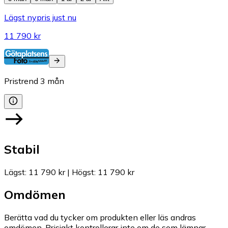
Lägst nypris just nu
11 790 kr
Pristrend
3
mån
Stabil
Lägst
:
11 790 kr
|
Högst
:
11 790 kr
Omdömen
Berätta vad du tycker om produkten eller läs andras
omdömen. Prisjakt kontrollerar inte om de som lämnar