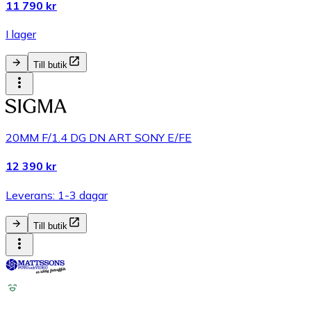
11 790 kr
I lager
Till butik
20MM F/1.4 DG DN ART SONY E/FE
12 390 kr
Leverans: 1-3 dagar
Till butik