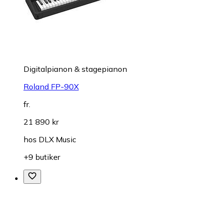
Digitalpianon & stagepianon
Roland FP-90X
fr.
21 890 kr
hos
DLX Music
+9 butiker