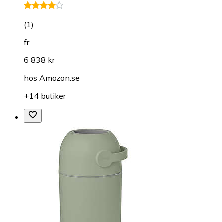
(
1
)
fr.
6 838 kr
hos
Amazon.se
+14 butiker