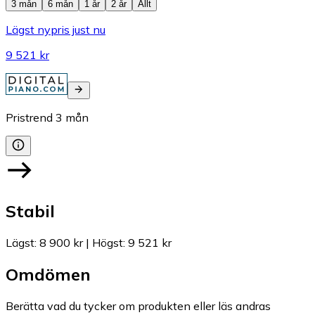
3 mån
6 mån
1 år
2 år
Allt
Lägst nypris just nu
9 521 kr
Pristrend
3
mån
Stabil
Lägst
:
8 900 kr
|
Högst
:
9 521 kr
Omdömen
Berätta vad du tycker om produkten eller läs andras