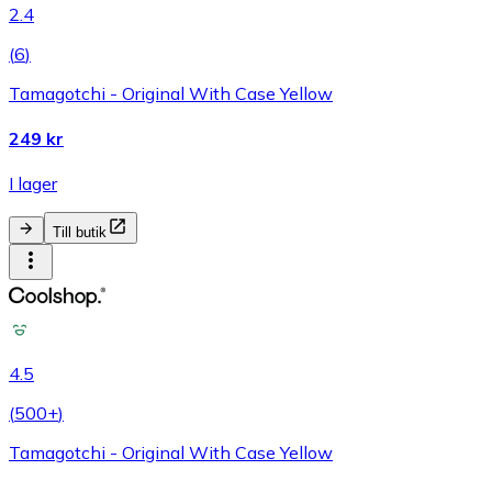
2.4
(
6
)
Tamagotchi - Original With Case Yellow
249 kr
I lager
Till butik
4.5
(
500+
)
Tamagotchi - Original With Case Yellow