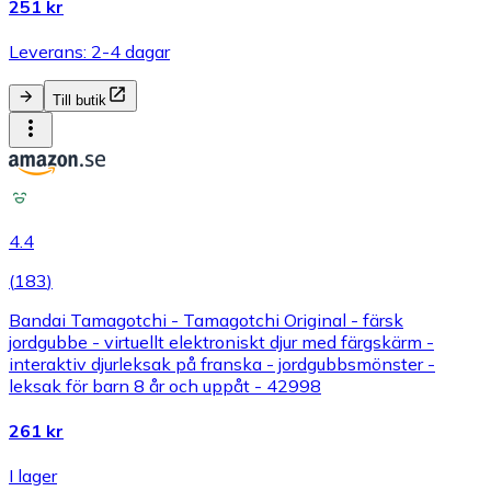
251 kr
Leverans: 2-4 dagar
Till butik
4.4
(
183
)
Bandai Tamagotchi - Tamagotchi Original - färsk
jordgubbe - virtuellt elektroniskt djur med färgskärm -
interaktiv djurleksak på franska - jordgubbsmönster -
leksak för barn 8 år och uppåt - 42998
261 kr
I lager