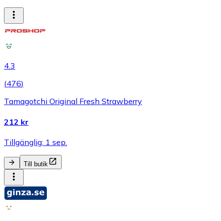
4.3
(
476
)
Tamagotchi Original Fresh Strawberry
212 kr
Tillgänglig: 1 sep.
Till butik