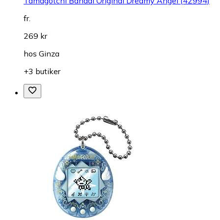
Tamagotchi Bandai Original Dreamy Angel (42994)
fr.
269 kr
hos
Ginza
+3 butiker