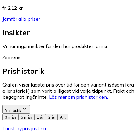
fr.
212 kr
Jämför alla priser
Insikter
Vi har inga insikter för den här produkten ännu.
Annons
Prishistorik
Grafen visar lägsta pris över tid för den variant (såsom färg
eller storlek) som varit billigast vid varje tidpunkt. Frakt och
begagnat ingår inte.
Läs mer om prishistoriken.
Välj butik
3 mån
6 mån
1 år
2 år
Allt
Lägst nypris just nu