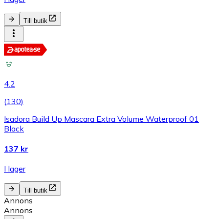
Till butik
4.2
(
130
)
Isadora Build Up Mascara Extra Volume Waterproof 01
Black
137 kr
I lager
Till butik
Annons
Annons