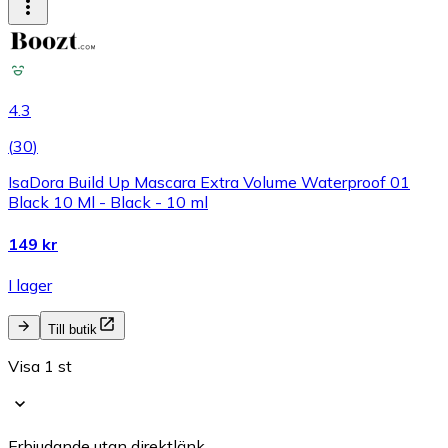
4.3
(
30
)
IsaDora Build Up Mascara Extra Volume Waterproof 01
Black 10 Ml - Black - 10 ml
149 kr
I lager
Till butik
Visa 1 st
Erbjudande utan direktlänk