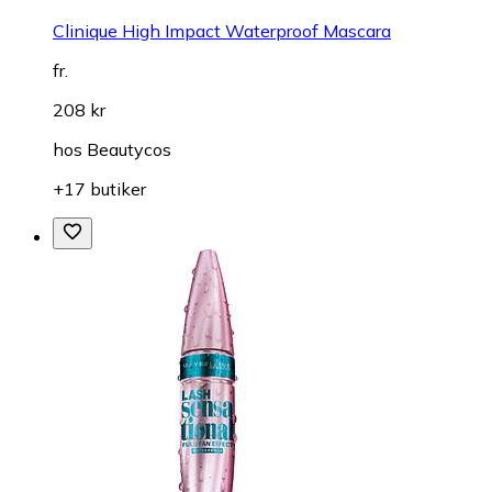
Clinique High Impact Waterproof Mascara
fr.
208 kr
hos
Beautycos
+17 butiker