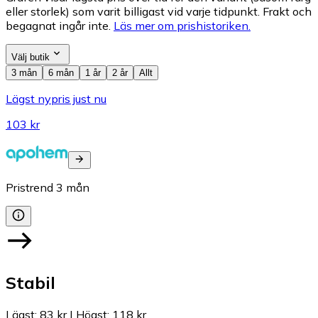
eller storlek) som varit billigast vid varje tidpunkt. Frakt och
begagnat ingår inte.
Läs mer om prishistoriken.
Välj butik
3 mån
6 mån
1 år
2 år
Allt
Lägst nypris just nu
103 kr
Pristrend
3
mån
Stabil
Lägst
:
83 kr
|
Högst
:
118 kr