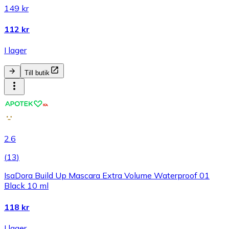
149 kr
112 kr
I lager
Till butik
2.6
(
13
)
IsaDora Build Up Mascara Extra Volume Waterproof 01
Black 10 ml
118 kr
I lager