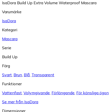
IsaDora Build Up Extra Volume Waterproof Mascara
Varumärke
IsaDora
Kategori
Mascara
Serie
Build Up
Färg
Svart
,
Brun
,
Blå
,
Transparent
Funktioner
Vattenfast
,
Volymgivande
,
Förlängande
,
För känsliga ögon
Se mer från IsaDora
Dimensioner