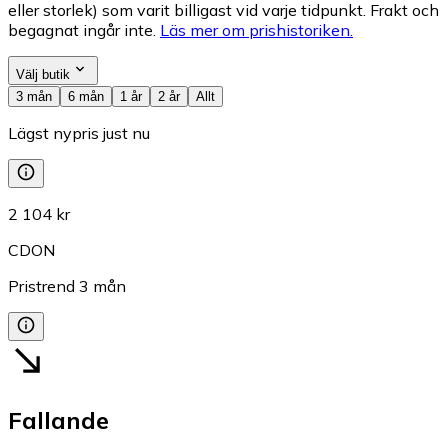
eller storlek) som varit billigast vid varje tidpunkt. Frakt och
begagnat ingår inte.
Läs mer om prishistoriken.
Välj butik
3 mån
6 mån
1 år
2 år
Allt
Lägst nypris just nu
2 104 kr
CDON
Pristrend
3
mån
Fallande