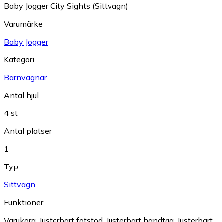
Baby Jogger City Sights (Sittvagn)
Varumärke
Baby Jogger
Kategori
Barnvagnar
Antal hjul
4 st
Antal platser
1
Typ
Sittvagn
Funktioner
Varukorg
,
Justerbart fotstöd
,
Justerbart handtag
,
Justerbart