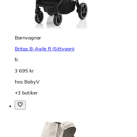
Barnvagnar
Britax B-Agile R (Sittvagn)
fr.
3 695 kr
hos
BabyV
+3 butiker