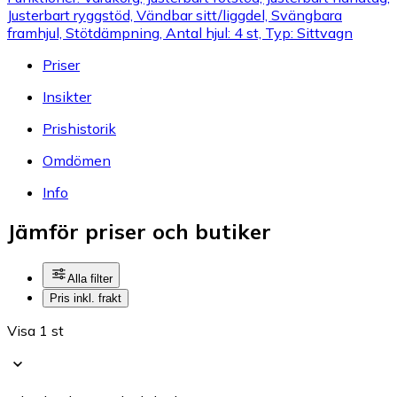
Justerbart ryggstöd, Vändbar sitt/liggdel, Svängbara
framhjul, Stötdämpning, Antal hjul: 4 st, Typ: Sittvagn
Priser
Insikter
Prishistorik
Omdömen
Info
Jämför priser och butiker
Alla filter
Pris inkl. frakt
Visa 1 st