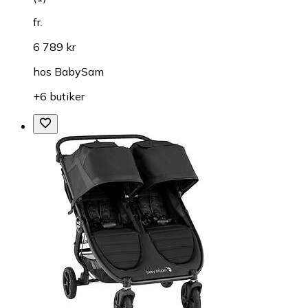
fr.
6 789 kr
hos
BabySam
+6 butiker