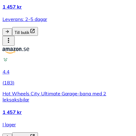
1 457 kr
Leverans: 2-5 dagar
Till butik
4.4
(
183
)
Hot Wheels City Ultimate Garage-bana med 2
leksaksbilar
1 457 kr
I lager