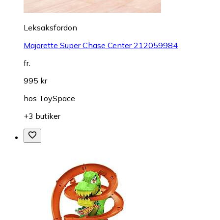
Leksaksfordon
Majorette Super Chase Center 212059984
fr.
995 kr
hos
ToySpace
+3 butiker