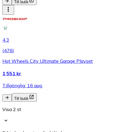
Till butik
4.3
(
476
)
Hot Wheels City Ultimate Garage Playset
1 551 kr
Tillgänglig: 16 aug.
Till butik
Visa 2 st