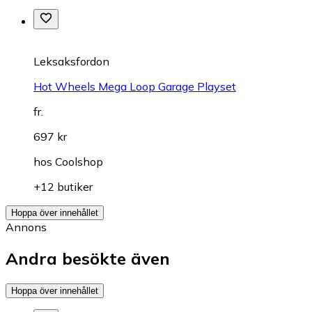
Leksaksfordon
Hot Wheels Mega Loop Garage Playset
fr.
697 kr
hos
Coolshop
+12 butiker
Hoppa över innehållet
Annons
Andra besökte även
Hoppa över innehållet