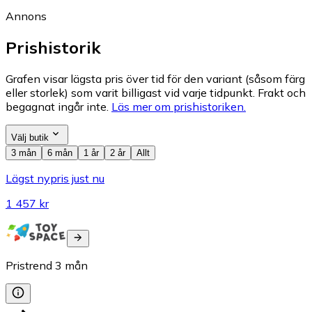
Annons
Prishistorik
Grafen visar lägsta pris över tid för den variant (såsom färg
eller storlek) som varit billigast vid varje tidpunkt. Frakt och
begagnat ingår inte.
Läs mer om prishistoriken.
Välj butik
3 mån
6 mån
1 år
2 år
Allt
Lägst nypris just nu
1 457 kr
Pristrend
3
mån