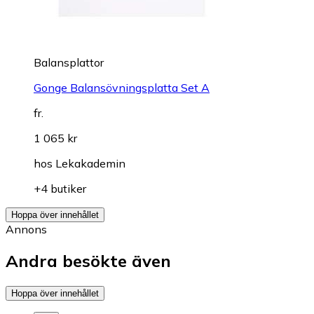
Balansplattor
Gonge Balansövningsplatta Set A
fr.
1 065 kr
hos
Lekakademin
+4 butiker
Hoppa över innehållet
Annons
Andra besökte även
Hoppa över innehållet