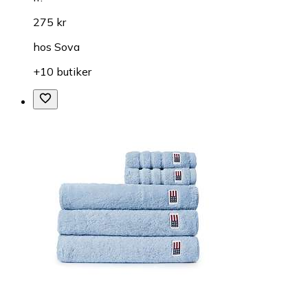
275 kr
hos
Sova
+10 butiker