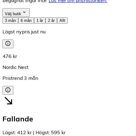
begagnat ingår inte.
Läs mer om prishistoriken.
Välj butik
3 mån
6 mån
1 år
2 år
Allt
Lägst nypris just nu
476 kr
Nordic Nest
Pristrend
3
mån
Fallande
Lägst
:
412 kr
|
Högst
:
595 kr