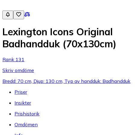
Lexington Icons Original
Badhandduk (70x130cm)
Rank 131
Skriv omdöme
Bredd: 70 cm, Djup: 130 cm, Typ av handduk: Badhandduk
Priser
Insikter
Prishistorik
Omdömen