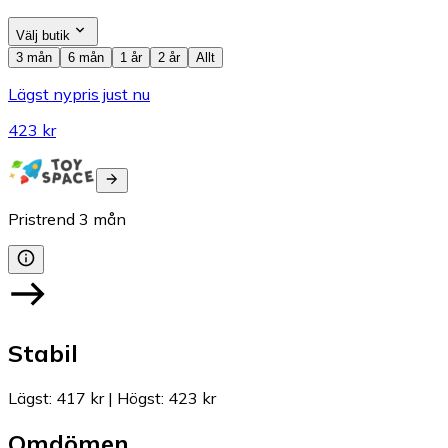
Välj butik
3 mån
6 mån
1 år
2 år
Allt
Lägst nypris just nu
423 kr
Pristrend
3
mån
Stabil
Lägst
:
417 kr
|
Högst
:
423 kr
Omdömen