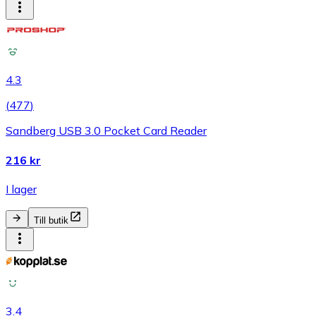
4.3
(
477
)
Sandberg USB 3.0 Pocket Card Reader
216 kr
I lager
Till butik
3.4