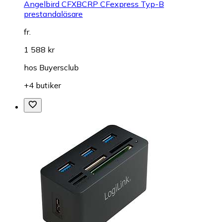
Angelbird CFXBCRP CFexpress Typ-B
prestandaläsare
fr.
1 588 kr
hos
Buyersclub
+4 butiker