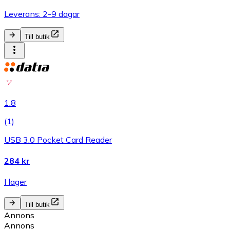
Leverans: 2-9 dagar
Till butik
1.8
(
1
)
USB 3.0 Pocket Card Reader
284 kr
I lager
Till butik
Annons
Annons