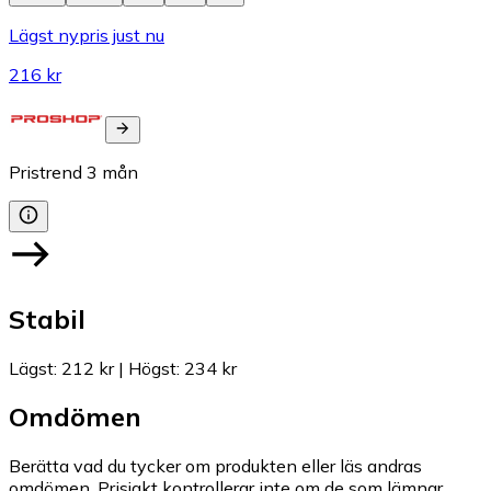
Lägst nypris just nu
216 kr
Pristrend
3
mån
Stabil
Lägst
:
212 kr
|
Högst
:
234 kr
Omdömen
Berätta vad du tycker om produkten eller läs andras
omdömen. Prisjakt kontrollerar inte om de som lämnar