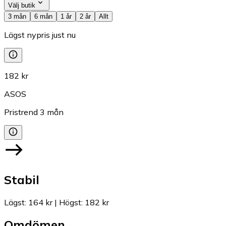
Välj butik
3 mån
6 mån
1 år
2 år
Allt
Lägst nypris just nu
182 kr
ASOS
Pristrend
3
mån
Stabil
Lägst
:
164 kr
|
Högst
:
182 kr
Omdömen