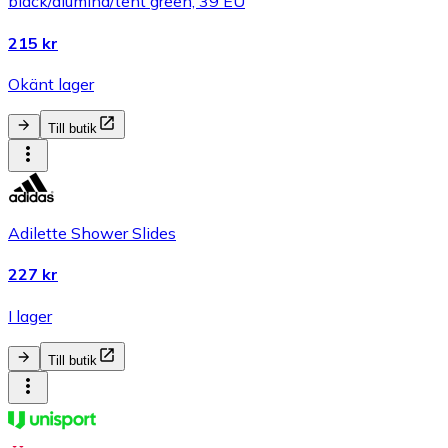
black/alumina/tent green, 39 EU
215 kr
Okänt lager
Till butik
Adilette Shower Slides
227 kr
I lager
Till butik