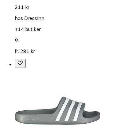
211 kr
hos
DressInn
+14 butiker
fr. 291 kr