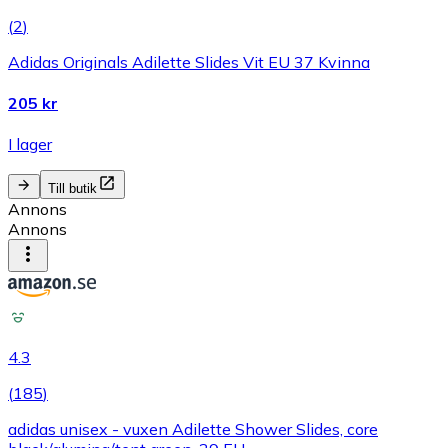
(
2
)
Adidas Originals Adilette Slides Vit EU 37 Kvinna
205 kr
I lager
Till butik
Annons
Annons
4.3
(
185
)
adidas unisex - vuxen Adilette Shower Slides, core