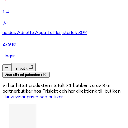
1.4
(
6
)
adidas Adilette Aqua Tofflor, storlek 39⅓
279 kr
I lager
Till butik
Visa alla erbjudanden (10)
Vi har hittat produkten i totalt 21 butiker, varav 9 är
partnerbutiker hos Prisjakt och har direktlänk till butiken.
Hur vi visar priser och butiker.