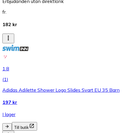
Erbjudanden utan direktlänk
fr.
182 kr
1.8
(
1
)
Adidas Adilette Shower Logo Slides Svart EU 35 Barn
197 kr
I lager
Till butik