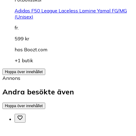
Adidas F50 League Laceless Lamine Yamal FG/MG
(Unisex)
fr.
599 kr
hos
Boozt.com
+1 butik
Hoppa över innehållet
Annons
Andra besökte även
Hoppa över innehållet