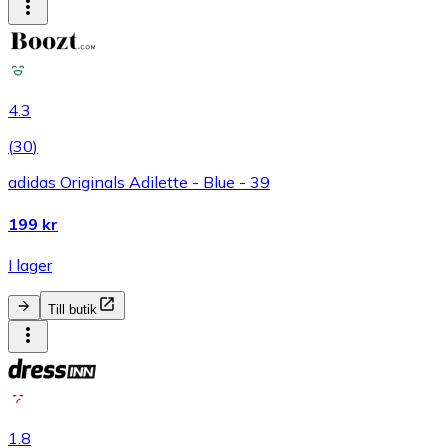
4.3
(
30
)
adidas Originals Adilette - Blue - 39
199 kr
I lager
Till butik
1.8