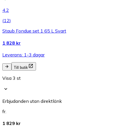
4.2
(
12
)
Staub Fondue set 1 65 L Svart
1 828 kr
Leverans: 1-3 dagar
Till butik
Visa 3 st
Erbjudanden utan direktlänk
fr.
1 829 kr