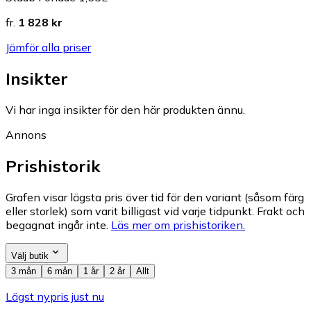
fr.
1 828 kr
Jämför alla priser
Insikter
Vi har inga insikter för den här produkten ännu.
Annons
Prishistorik
Grafen visar lägsta pris över tid för den variant (såsom färg
eller storlek) som varit billigast vid varje tidpunkt. Frakt och
begagnat ingår inte.
Läs mer om prishistoriken.
Välj butik
3 mån
6 mån
1 år
2 år
Allt
Lägst nypris just nu