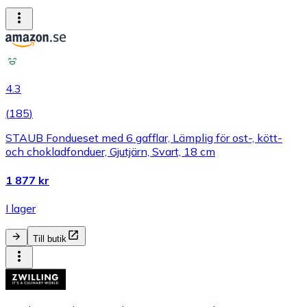
4.3
(
185
)
STAUB Fondueset med 6 gafflar, Lämplig för ost-, kött-
och chokladfonduer, Gjutjärn, Svart, 18 cm
1 877 kr
I lager
Till butik