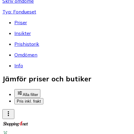
Skriv omdöme
Typ: Fondueset
Priser
Insikter
Prishistorik
Omdömen
Info
Jämför priser och butiker
Alla filter
Pris inkl. frakt