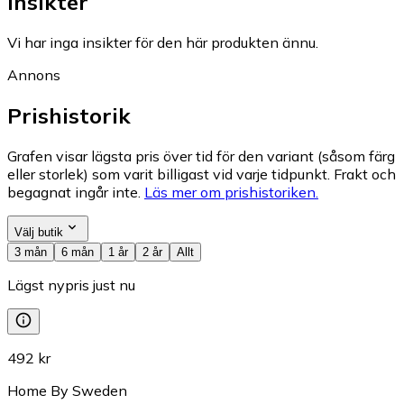
Insikter
Vi har inga insikter för den här produkten ännu.
Annons
Prishistorik
Grafen visar lägsta pris över tid för den variant (såsom färg
eller storlek) som varit billigast vid varje tidpunkt. Frakt och
begagnat ingår inte.
Läs mer om prishistoriken.
Välj butik
3 mån
6 mån
1 år
2 år
Allt
Lägst nypris just nu
492 kr
Home By Sweden