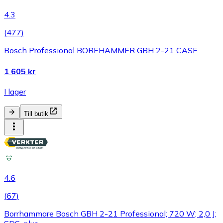
4.3
(
477
)
Bosch Professional BOREHAMMER GBH 2-21 CASE
1 605 kr
I lager
Till butik
4.6
(
67
)
Borrhammare Bosch GBH 2-21 Professional; 720 W; 2,0 J;