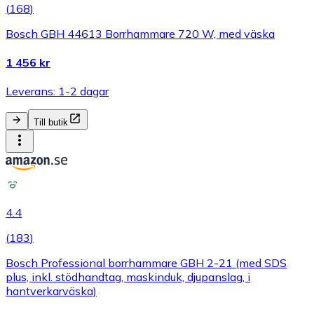
(
168
)
Bosch GBH 44613 Borrhammare 720 W, med väska
1 456 kr
Leverans: 1-2 dagar
Till butik
4.4
(
183
)
Bosch Professional borrhammare GBH 2-21 (med SDS
plus, inkl. stödhandtag, maskinduk, djupanslag, i
hantverkarväska)