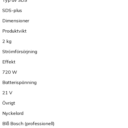
Typ av SDS
SDS-plus
Dimensioner
Produktvikt
2 kg
Strömförsörjning
Effekt
720 W
Batterispänning
21 V
Övrigt
Nyckelord
Blå Bosch (professionell)