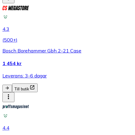
4.3
(
500+
)
Bosch Borehammer Gbh 2-21 Case
1 454 kr
Leverans: 3-6 dagar
Till butik
4.4