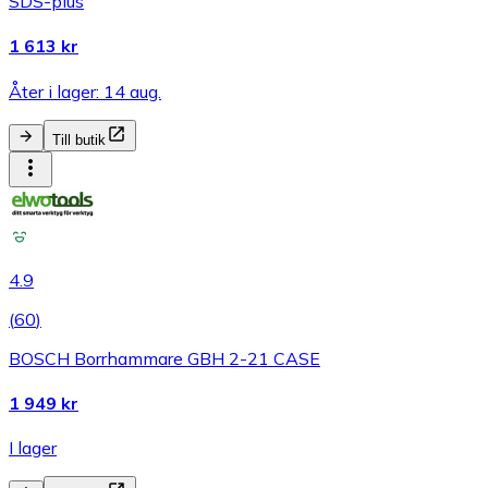
SDS-plus
1 613 kr
Åter i lager: 14 aug.
Till butik
4.9
(
60
)
BOSCH Borrhammare GBH 2-21 CASE
1 949 kr
I lager