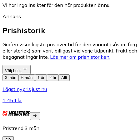
Vi har inga insikter för den här produkten ännu.
Annons
Prishistorik
Grafen visar lägsta pris över tid för den variant (såsom färg
eller storlek) som varit billigast vid varje tidpunkt. Frakt och
begagnat ingår inte.
Läs mer om prishistoriken.
Välj butik
3 mån
6 mån
1 år
2 år
Allt
Lägst nypris just nu
1 454 kr
Pristrend
3
mån