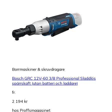
Borrmaskiner & skruvdragare
Bosch GRC 12V-60 3/8 Professional Sladdlös
spärrskaft (utan batteri och laddare)
fr.
2 194 kr
hos
Proffsmagasinet