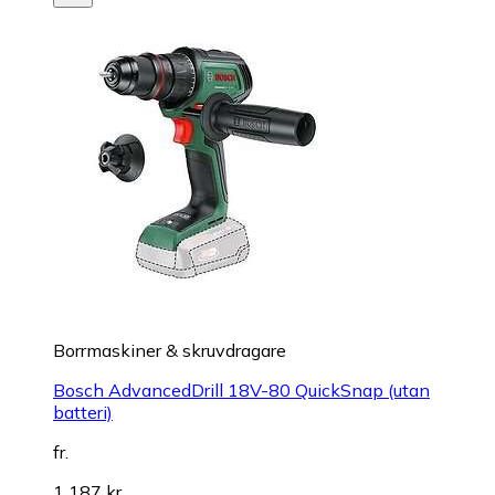
Borrmaskiner & skruvdragare
Bosch AdvancedDrill 18V-80 QuickSnap (utan
batteri)
fr.
1 187 kr