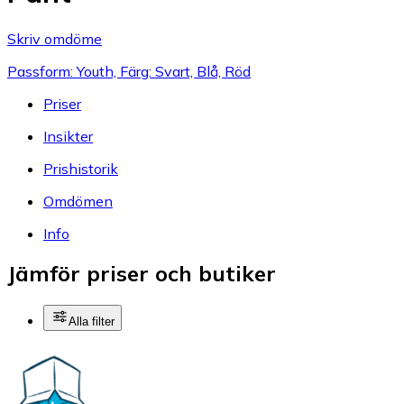
Skriv omdöme
Passform: Youth, Färg: Svart, Blå, Röd
Priser
Insikter
Prishistorik
Omdömen
Info
Jämför priser och butiker
Alla filter