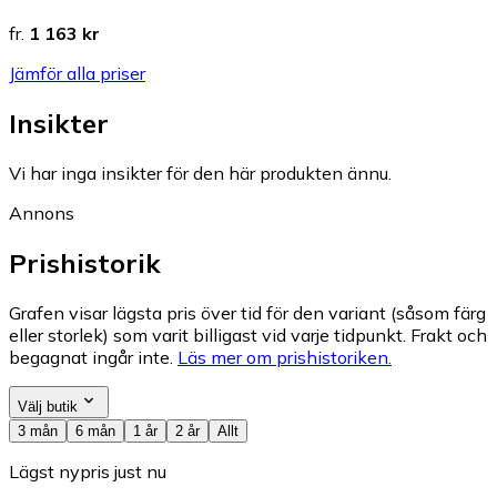
fr.
1 163 kr
Jämför alla priser
Insikter
Vi har inga insikter för den här produkten ännu.
Annons
Prishistorik
Grafen visar lägsta pris över tid för den variant (såsom färg
eller storlek) som varit billigast vid varje tidpunkt. Frakt och
begagnat ingår inte.
Läs mer om prishistoriken.
Välj butik
3 mån
6 mån
1 år
2 år
Allt
Lägst nypris just nu