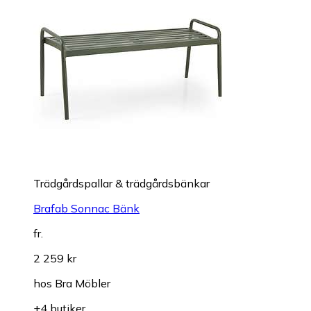
Trädgårdspallar & trädgårdsbänkar
Brafab Sonnac Bänk
fr.
2 259 kr
hos
Bra Möbler
+4 butiker