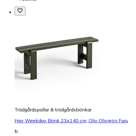
Trädgårdspallar & trädgårdsbänkar
Hay Weekday Bänk 23x140 cm, Oliv Olivgrön Furu
fr.