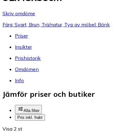
Skriv omdöme
Färg: Svart, Brun, Trä/natur, Typ av möbel: Bänk
Priser
Insikter
Prishistorik
Omdömen
Info
Jämför priser och butiker
Alla filter
Pris inkl. frakt
Visa 2 st