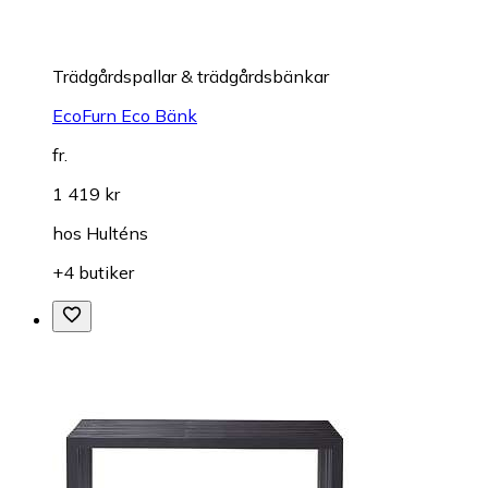
Trädgårdspallar & trädgårdsbänkar
EcoFurn Eco Bänk
fr.
1 419 kr
hos
Hulténs
+4 butiker