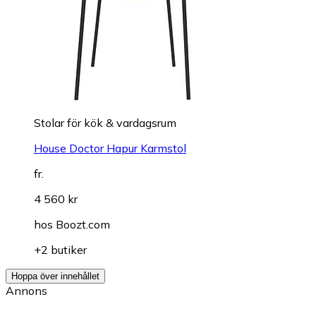
Stolar för kök & vardagsrum
House Doctor Hapur Karmstol
fr.
4 560 kr
hos
Boozt.com
+2 butiker
Hoppa över innehållet
Annons