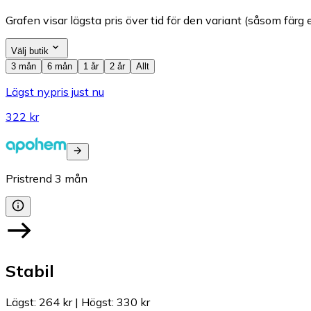
Grafen visar lägsta pris över tid för den variant (såsom färg e
Välj butik
3 mån
6 mån
1 år
2 år
Allt
Lägst nypris just nu
322 kr
Pristrend
3
mån
Stabil
Lägst
:
264 kr
|
Högst
:
330 kr