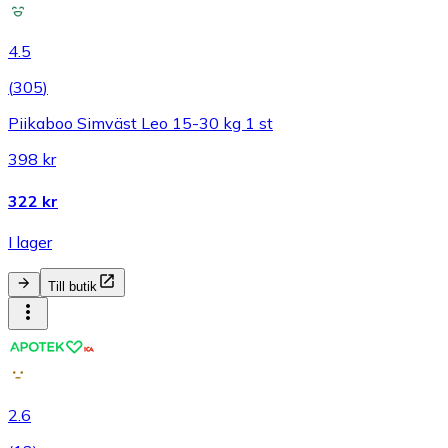
4.5
(
305
)
Piikaboo Simväst Leo 15-30 kg 1 st
398 kr
322 kr
I lager
Till butik
2.6