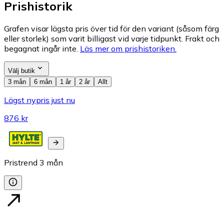
Prishistorik
Grafen visar lägsta pris över tid för den variant (såsom färg
eller storlek) som varit billigast vid varje tidpunkt. Frakt och
begagnat ingår inte.
Läs mer om prishistoriken.
Välj butik
3 mån
6 mån
1 år
2 år
Allt
Lägst nypris just nu
876 kr
Pristrend
3
mån