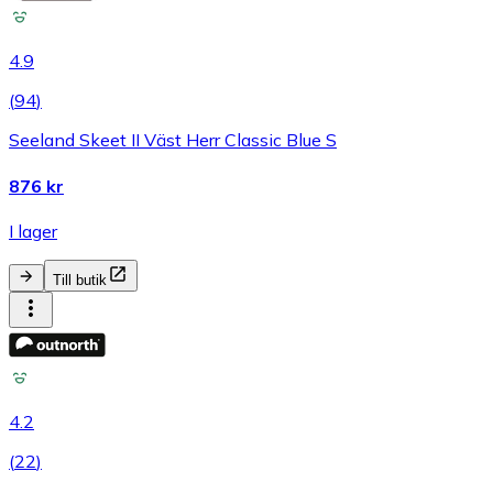
4.9
(
94
)
Seeland Skeet II Väst Herr Classic Blue S
876 kr
I lager
Till butik
4.2
(
22
)