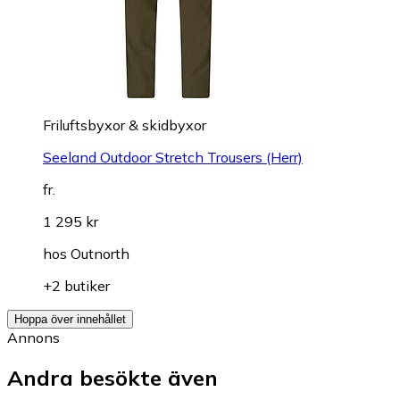
Friluftsbyxor & skidbyxor
Seeland Outdoor Stretch Trousers (Herr)
fr.
1 295 kr
hos
Outnorth
+2 butiker
Hoppa över innehållet
Annons
Andra besökte även