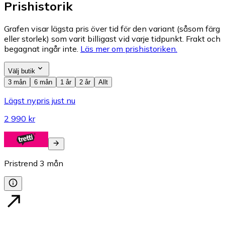
Prishistorik
Grafen visar lägsta pris över tid för den variant (såsom färg
eller storlek) som varit billigast vid varje tidpunkt. Frakt och
begagnat ingår inte.
Läs mer om prishistoriken.
Välj butik
3 mån
6 mån
1 år
2 år
Allt
Lägst nypris just nu
2 990 kr
Pristrend
3
mån