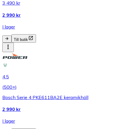
3 490 kr
2 990 kr
I lager
Till butik
4.5
(
500+
)
Bosch Serie 4 PKE611BA2E keramikhäll
2 990 kr
I lager