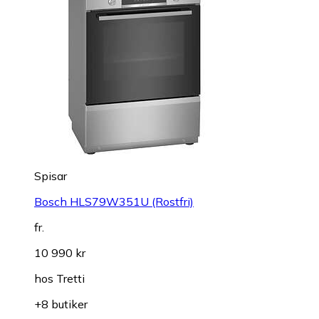
Spisar
Bosch HLS79W351U (Rostfri)
fr.
10 990 kr
hos
Tretti
+8 butiker