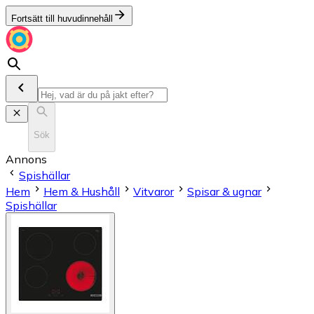
Fortsätt till huvudinnehåll
Sök
Annons
Spishällar
Hem
Hem & Hushåll
Vitvaror
Spisar & ugnar
Spishällar