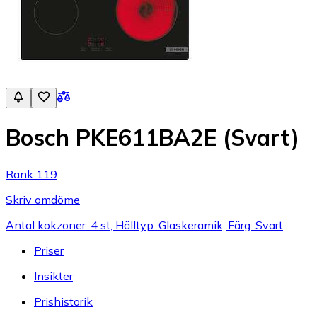
Bosch PKE611BA2E (Svart)
Rank 119
Skriv omdöme
Antal kokzoner: 4 st, Hälltyp: Glaskeramik, Färg: Svart
Priser
Insikter
Prishistorik