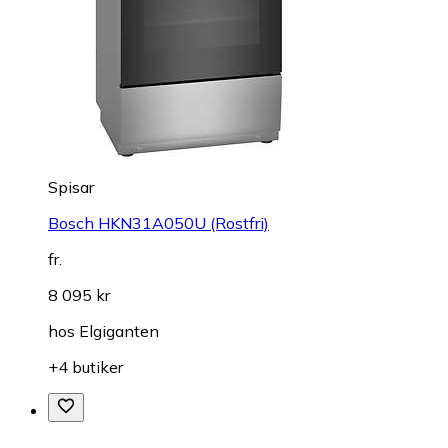
Spisar
Bosch HKN31A050U (Rostfri)
fr.
8 095 kr
hos
Elgiganten
+4 butiker