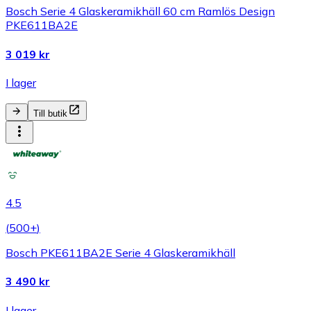
Bosch Serie 4 Glaskeramikhäll 60 cm Ramlös Design
PKE611BA2E
3 019 kr
I lager
Till butik
4.5
(
500+
)
Bosch PKE611BA2E Serie 4 Glaskeramikhäll
3 490 kr
I lager