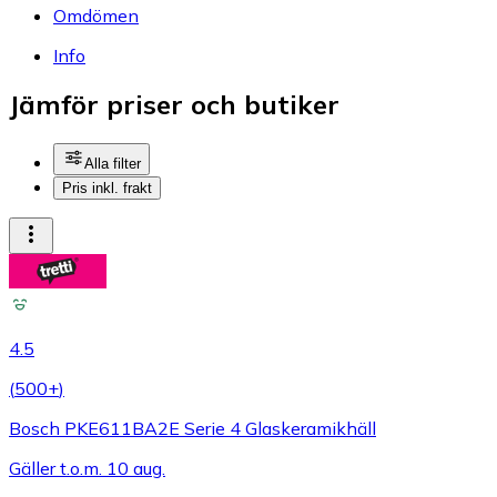
Omdömen
Info
Jämför priser och butiker
Alla filter
Pris inkl. frakt
4.5
(
500+
)
Bosch PKE611BA2E Serie 4 Glaskeramikhäll
Gäller t.o.m. 10 aug.