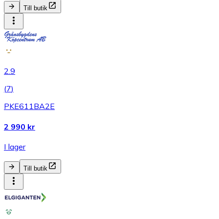
Till butik
2.9
(
7
)
PKE611BA2E
2 990 kr
I lager
Till butik