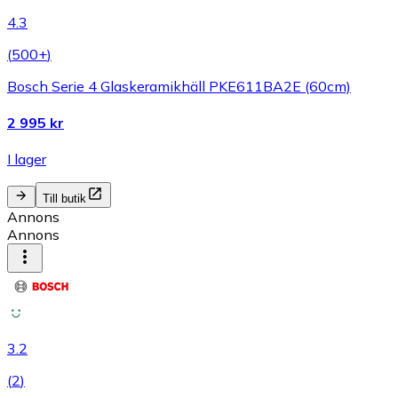
4.3
(
500+
)
Bosch Serie 4 Glaskeramikhäll PKE611BA2E (60cm)
2 995 kr
I lager
Till butik
Annons
Annons
3.2
(
2
)