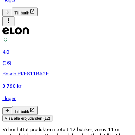
Till butik
4.8
(
36
)
Bosch PKE611BA2E
3 790 kr
I lager
Till butik
Visa alla erbjudanden (12)
Vi har hittat produkten i totalt 12 butiker, varav 11 är