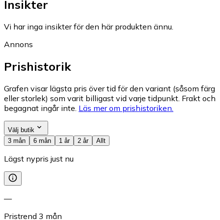
Insikter
Vi har inga insikter för den här produkten ännu.
Annons
Prishistorik
Grafen visar lägsta pris över tid för den variant (såsom färg
eller storlek) som varit billigast vid varje tidpunkt. Frakt och
begagnat ingår inte.
Läs mer om prishistoriken.
Välj butik
3 mån
6 mån
1 år
2 år
Allt
Lägst nypris just nu
—
Pristrend
3
mån