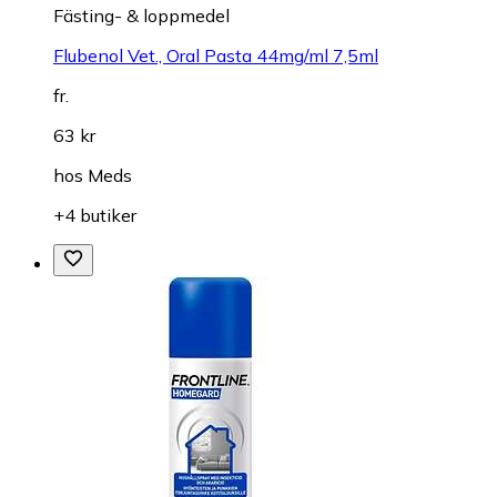
Fästing- & loppmedel
Flubenol Vet., Oral Pasta 44mg/ml 7,5ml
fr.
63 kr
hos
Meds
+4 butiker