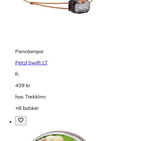
Pannlampor
Petzl Swift LT
fr.
439 kr
hos
TrekkInn
+8 butiker