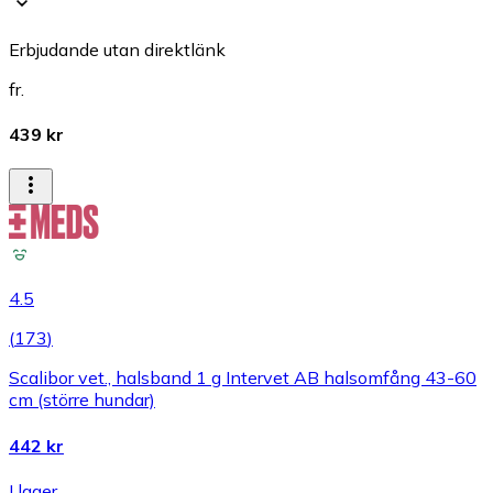
Erbjudande utan direktlänk
fr.
439 kr
4.5
(
173
)
Scalibor vet., halsband 1 g Intervet AB halsomfång 43-60
cm (större hundar)
442 kr
I lager