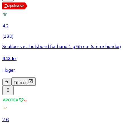
4.2
(
130
)
Scalibor vet. halsband för hund 1 g 65 cm (större hundar)
442 kr
I lager
Till butik
2.6