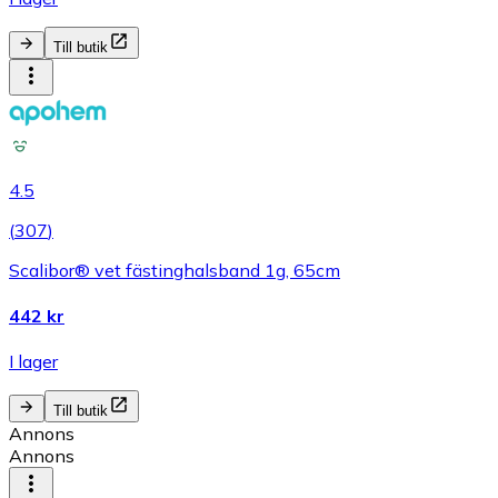
Till butik
4.5
(
307
)
Scalibor® vet fästinghalsband 1g, 65cm
442 kr
I lager
Till butik
Annons
Annons