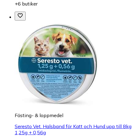
+6 butiker
Fästing- & loppmedel
Seresto Vet. Halsband för Katt och Hund upp till 8kg
1,25g + 0,56g