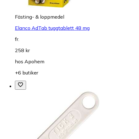
Fästing- & loppmedel
Elanco AdTab tuggtablett 48 mg
fr.
258 kr
hos
Apohem
+6 butiker