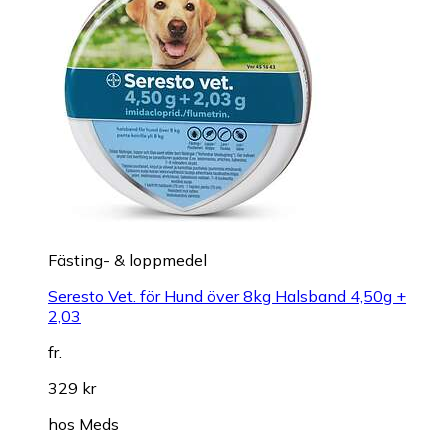
Fästing- & loppmedel
Seresto Vet. för Hund över 8kg Halsband 4,50g +
2,03
fr.
329 kr
hos
Meds