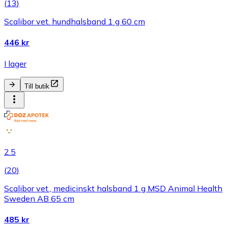
(
13
)
Scalibor vet. hundhalsband 1 g 60 cm
446 kr
I lager
Till butik
2.5
(
20
)
Scalibor vet., medicinskt halsband 1 g MSD Animal Health
Sweden AB 65 cm
485 kr