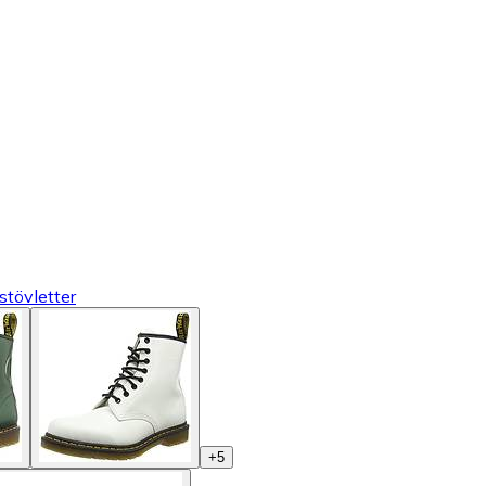
stövletter
+
5