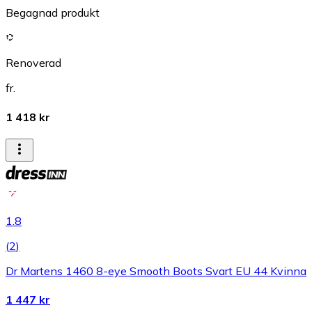
Begagnad produkt
Renoverad
fr.
1 418 kr
1.8
(
2
)
Dr Martens 1460 8-eye Smooth Boots Svart EU 44 Kvinna
1 447 kr