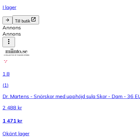
I lager
Till butik
Annons
Annons
1.8
(
1
)
Dr. Martens - Snörskor med upphöjd sula Skor - Dam - 36 E
2 488 kr
1 471 kr
Okänt lager