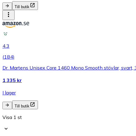
Till butik
4.3
(
184
)
Dr. Martens Unisex Core 1460 Mono Smooth stövlar, svart,
1 335 kr
I lager
Till butik
Visa 1 st