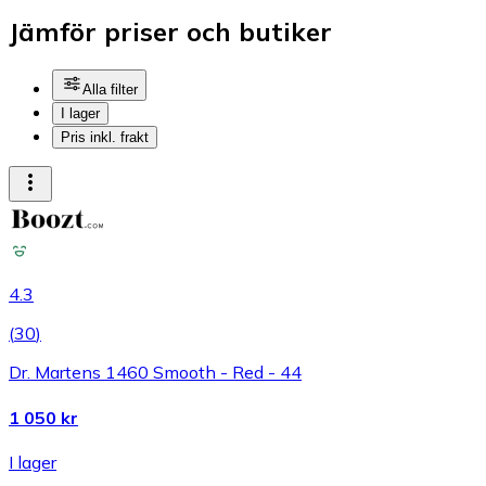
Jämför priser och butiker
Alla filter
I lager
Pris inkl. frakt
4.3
(
30
)
Dr. Martens 1460 Smooth - Red - 44
1 050 kr
I lager