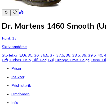
Dr. Martens 1460 Smooth (Un
Rank 13
Skriv omdöme
Storlekar (EU): 35, 36, 36.5, 37, 37.5, 38, 38.5, 39, 39.5, 40, 
Grå, Turkos, Brun, Blå, Röd, Gul, Orange, Grön, Beige, Rosa, Li
Priser
Insikter
Prishistorik
Omdömen
Info