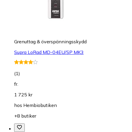
Grenuttag & överspänningsskydd
Supra LoRad MD-04EU/SP MK3
(
1
)
fr.
1 725 kr
hos
Hembiobutiken
+8 butiker