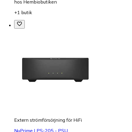
hos
Hembiobutiken
+1 butik
Extern strömförsörjning för HiFi
NuPrime LPS-205 - PSU