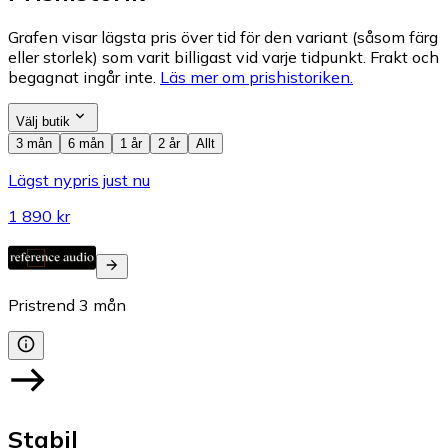
Grafen visar lägsta pris över tid för den variant (såsom färg
eller storlek) som varit billigast vid varje tidpunkt. Frakt och
begagnat ingår inte.
Läs mer om prishistoriken.
Välj butik
3 mån
6 mån
1 år
2 år
Allt
Lägst nypris just nu
1 890 kr
Pristrend
3
mån
Stabil