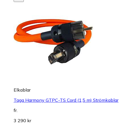
Elkablar
Taga Harmony GTPC-TS Cord (1,5 m) Strömkablar
fr.
3 290 kr