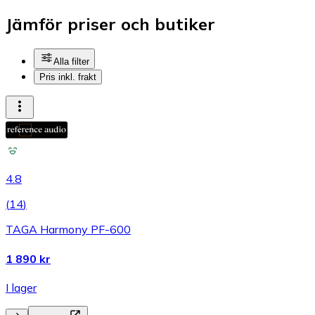
Jämför priser och butiker
Alla filter
Pris inkl. frakt
4.8
(
14
)
TAGA Harmony PF-600
1 890 kr
I lager