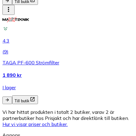
Till butik
4.3
(
9
)
TAGA PF-600 Strömfilter
1 890 kr
I lager
Till butik
Vi har hittat produkten i totalt 2 butiker, varav 2 är
partnerbutiker hos Prisjakt och har direktlänk till butiken.
Hur vi visar priser och butiker.
Annons