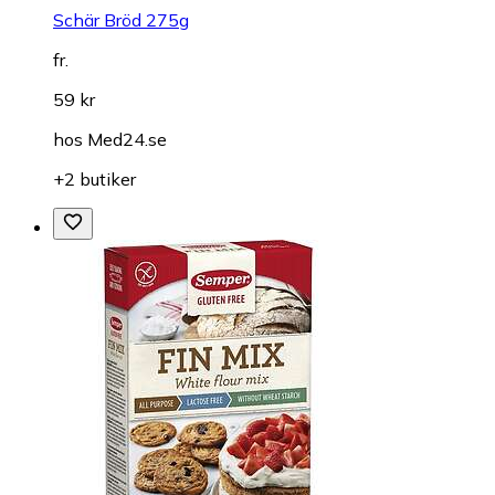
Schär Bröd 275g
fr.
59 kr
hos
Med24.se
+2 butiker