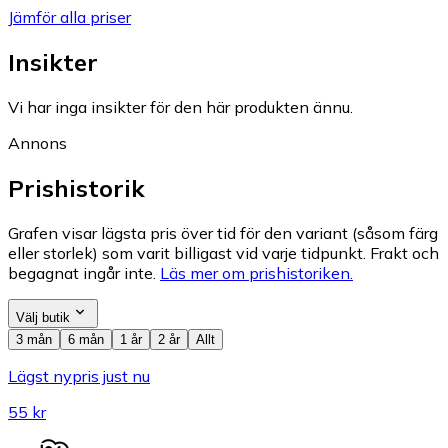
Jämför alla priser
Insikter
Vi har inga insikter för den här produkten ännu.
Annons
Prishistorik
Grafen visar lägsta pris över tid för den variant (såsom färg
eller storlek) som varit billigast vid varje tidpunkt. Frakt och
begagnat ingår inte.
Läs mer om prishistoriken.
Välj butik
3 mån
6 mån
1 år
2 år
Allt
Lägst nypris just nu
55 kr