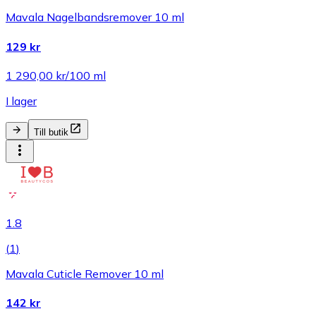
Mavala Nagelbandsremover 10 ml
129 kr
1 290,00 kr/100 ml
I lager
Till butik
1.8
(
1
)
Mavala Cuticle Remover 10 ml
142 kr