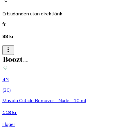
Erbjudanden utan direktlänk
fr.
88 kr
4.3
(
30
)
Mavala Cuticle Remover - Nude - 10 ml
118 kr
I lager