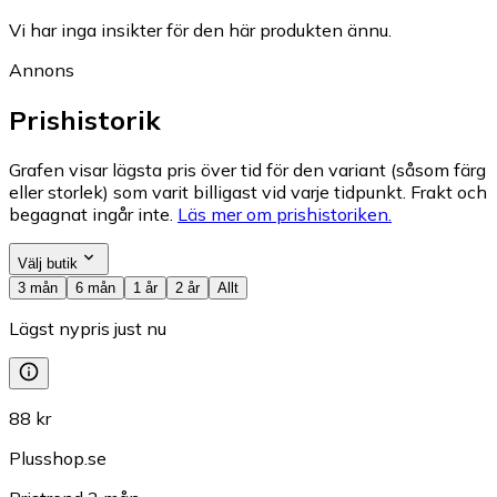
Vi har inga insikter för den här produkten ännu.
Annons
Prishistorik
Grafen visar lägsta pris över tid för den variant (såsom färg
eller storlek) som varit billigast vid varje tidpunkt. Frakt och
begagnat ingår inte.
Läs mer om prishistoriken.
Välj butik
3 mån
6 mån
1 år
2 år
Allt
Lägst nypris just nu
88 kr
Plusshop.se