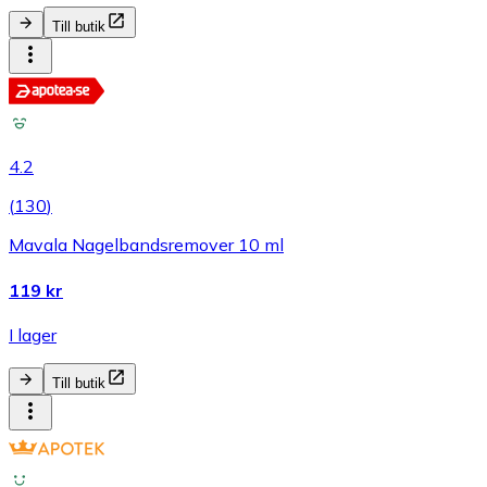
Till butik
4.2
(
130
)
Mavala Nagelbandsremover 10 ml
119 kr
I lager
Till butik