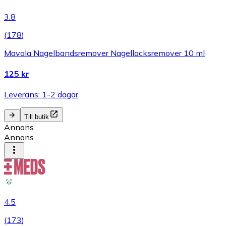
3.8
(
178
)
Mavala Nagelbandsremover Nagellacksremover 10 ml
125 kr
Leverans: 1-2 dagar
Till butik
Annons
Annons
4.5
(
173
)