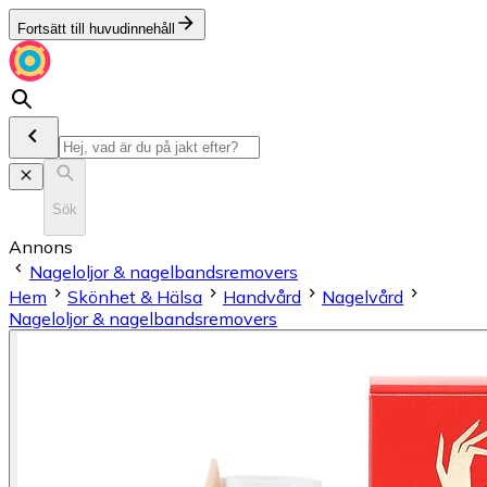
Fortsätt till huvudinnehåll
Sök
Annons
Nageloljor & nagelbandsremovers
Hem
Skönhet & Hälsa
Handvård
Nagelvård
Nageloljor & nagelbandsremovers