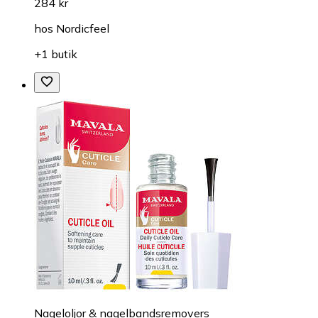
284 kr
hos
Nordicfeel
+1 butik
Nageloljor & nagelbandsremovers