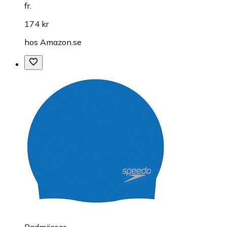
fr.
174 kr
hos
Amazon.se
Badmössor