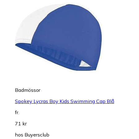
Badmössor
Spokey Lycras Boy Kids Swimming Cap Blå
fr.
71 kr
hos
Buyersclub