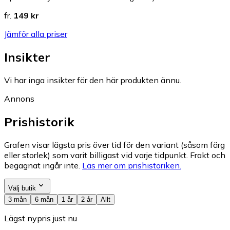
fr.
149 kr
Jämför alla priser
Insikter
Vi har inga insikter för den här produkten ännu.
Annons
Prishistorik
Grafen visar lägsta pris över tid för den variant (såsom färg
eller storlek) som varit billigast vid varje tidpunkt. Frakt och
begagnat ingår inte.
Läs mer om prishistoriken.
Välj butik
3 mån
6 mån
1 år
2 år
Allt
Lägst nypris just nu