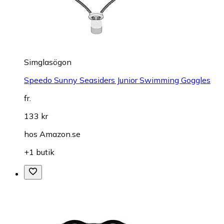
Simglasögon
Speedo Sunny Seasiders Junior Swimming Goggles
fr.
133 kr
hos
Amazon.se
+1 butik