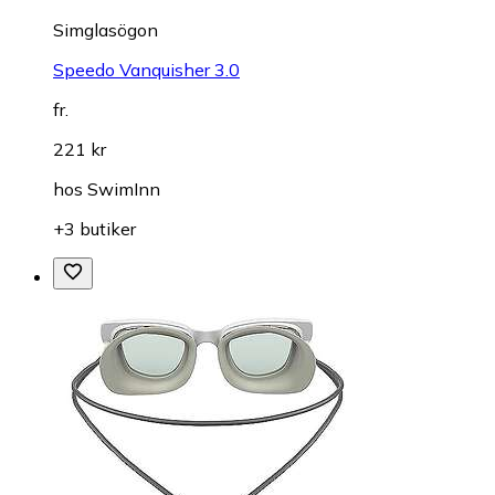
Simglasögon
Speedo Vanquisher 3.0
fr.
221 kr
hos
SwimInn
+3 butiker