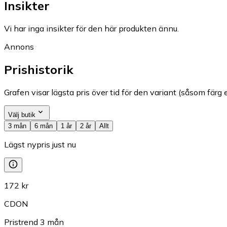
Insikter
Vi har inga insikter för den här produkten ännu.
Annons
Prishistorik
Grafen visar lägsta pris över tid för den variant (såsom färg e
Välj butik
3 mån
6 mån
1 år
2 år
Allt
Lägst nypris just nu
172 kr
CDON
Pristrend
3
mån