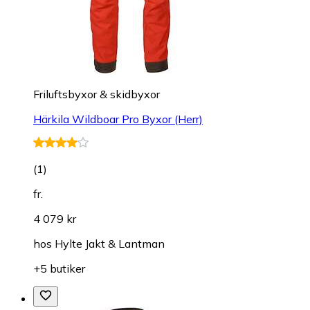
Friluftsbyxor & skidbyxor
Härkila Wildboar Pro Byxor (Herr)
(
1
)
fr.
4 079 kr
hos
Hylte Jakt & Lantman
+5 butiker