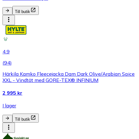
Till butik
4.9
(
94
)
Härkila Kamko Fleecejacka Dam Dark Olive/Arabian Spice
XXL - Vindtät med GORE-TEX® INFINIUM
2 995 kr
I lager
Till butik