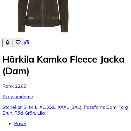
Härkila Kamko Fleece Jacka
(Dam)
Rank 2268
Skriv omdöme
Storlekar: S, M, L, XL, XXL, XXXL (3XL), Passform: Dam, Färg:
Brun, Röd, Grön, Lila
Priser