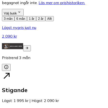
begagnat ingår inte.
Läs mer om prishistoriken.
Välj butik
3 mån
6 mån
1 år
2 år
Allt
Lägst nypris just nu
2 090 kr
Pristrend
3
mån
Stigande
Lägst
:
1 995 kr
|
Högst
:
2 090 kr