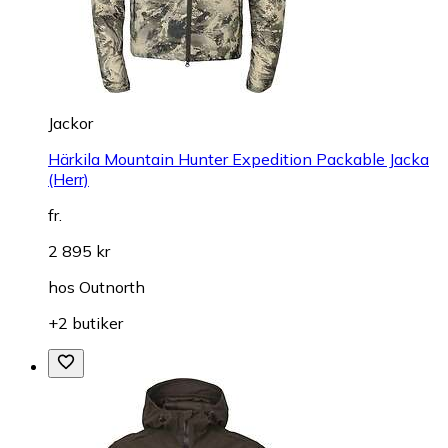
Jackor
Härkila Mountain Hunter Expedition Packable Jacka
(Herr)
fr.
2 895 kr
hos
Outnorth
+2 butiker