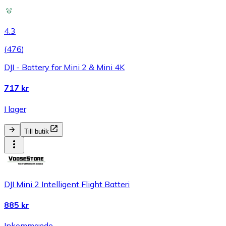
4.3
(
476
)
DJI - Battery for Mini 2 & Mini 4K
717 kr
I lager
Till butik
DJI Mini 2 Intelligent Flight Batteri
885 kr
Inkommande