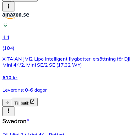
4.4
(
184
)
XITAIAN JMI2 Lipo Intelligent flygbatteri ersättning för DJI
Mini 4K/2, Mini SE/2 SE (17,32 Wh)
610 kr
Leverans: 0-6 dagar
Till butik
DJI Mini 2 / Mini 4K - Batteri