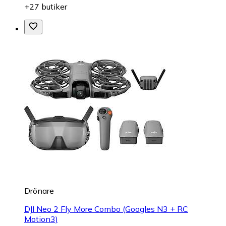
+27 butiker
Drönare
DJI Neo 2 Fly More Combo (Googles N3 + RC
Motion3)