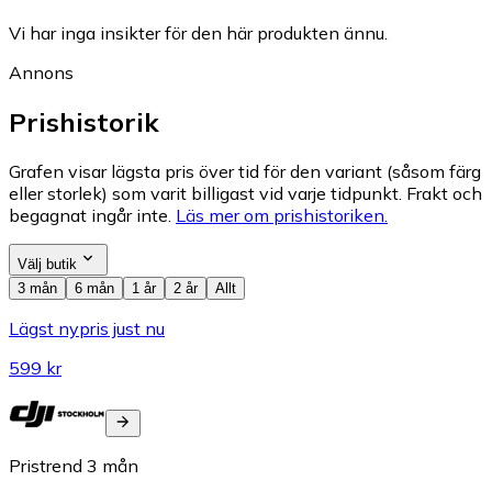
Vi har inga insikter för den här produkten ännu.
Annons
Prishistorik
Grafen visar lägsta pris över tid för den variant (såsom färg
eller storlek) som varit billigast vid varje tidpunkt. Frakt och
begagnat ingår inte.
Läs mer om prishistoriken.
Välj butik
3 mån
6 mån
1 år
2 år
Allt
Lägst nypris just nu
599 kr
Pristrend
3
mån