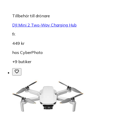
Tillbehör till drönare
DJI Mini 2 Two-Way Charging Hub
fr.
449 kr
hos
CyberPhoto
+9 butiker