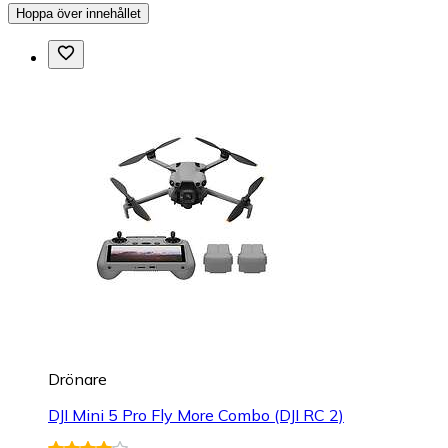
Hoppa över innehållet
Drönare
DJI Mini 5 Pro Fly More Combo (DJI RC 2)