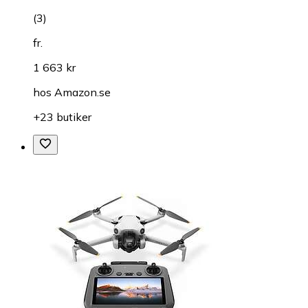
(
3
)
fr.
1 663 kr
hos
Amazon.se
+23 butiker