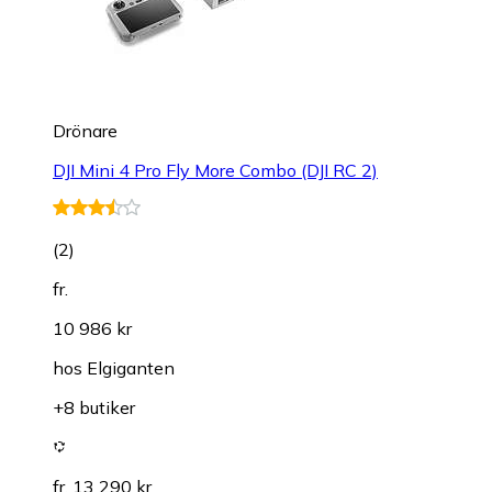
Drönare
DJI Mini 4 Pro Fly More Combo (DJI RC 2)
(
2
)
fr.
10 986 kr
hos
Elgiganten
+8 butiker
fr. 13 290 kr