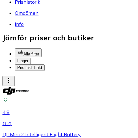
Prishistorik
Omdömen
Info
Jämför priser och butiker
Alla filter
I lager
Pris inkl. frakt
4.8
(
12
)
DJI Mini 2 Intelligent Flight Battery