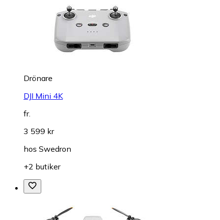
Drönare
DJI Mini 4K
fr.
3 599 kr
hos
Swedron
+2 butiker