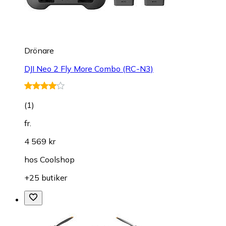
Drönare
DJI Neo 2 Fly More Combo (RC-N3)
(
1
)
fr.
4 569 kr
hos
Coolshop
+25 butiker