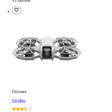
+2 butiker
Drönare
DJI Neo