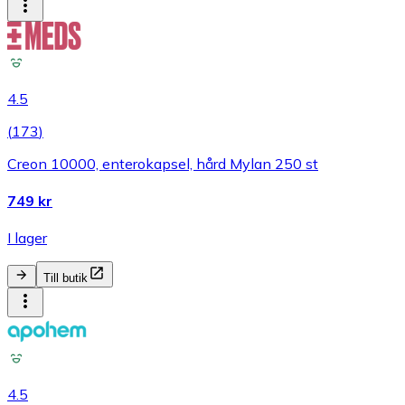
4.5
(
173
)
Creon 10000, enterokapsel, hård Mylan 250 st
749 kr
I lager
Till butik
4.5