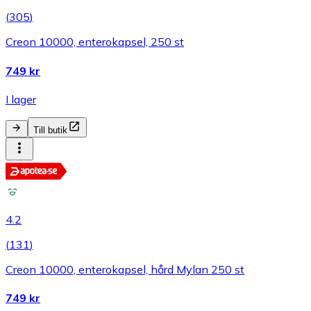
(
305
)
Creon 10000, enterokapsel, 250 st
749 kr
I lager
Till butik
4.2
(
131
)
Creon 10000, enterokapsel, hård Mylan 250 st
749 kr