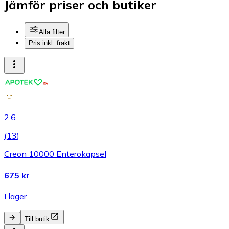
Jämför priser och butiker
Alla filter
Pris inkl. frakt
2.6
(
13
)
Creon 10000 Enterokapsel
675 kr
I lager
Till butik