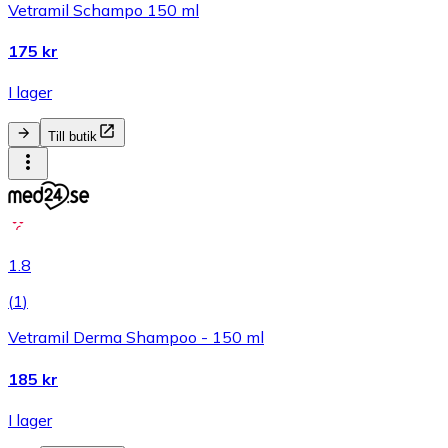
Vetramil Schampo 150 ml
175 kr
I lager
Till butik
1.8
(
1
)
Vetramil Derma Shampoo - 150 ml
185 kr
I lager