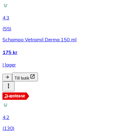
4.3
(
55
)
Schampo Vetramil Derma 150 ml
175 kr
I lager
Till butik
4.2
(
130
)