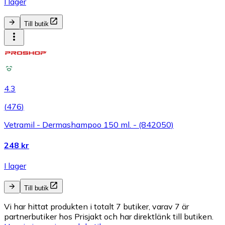
I lager
Till butik
4.3
(
476
)
Vetramil - Dermashampoo 150 ml. - (842050)
248 kr
I lager
Till butik
Vi har hittat produkten i totalt 7 butiker, varav 7 är
partnerbutiker hos Prisjakt och har direktlänk till butiken.