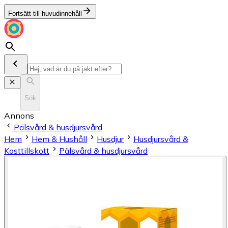
Fortsätt till huvudinnehåll
Sök
Annons
Pälsvård & husdjursvård
Hem
Hem & Hushåll
Husdjur
Husdjursvård &
Kosttillskott
Pälsvård & husdjursvård