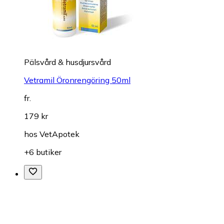
Pälsvård & husdjursvård
Vetramil Öronrengöring 50ml
fr.
179 kr
hos
VetApotek
+6 butiker