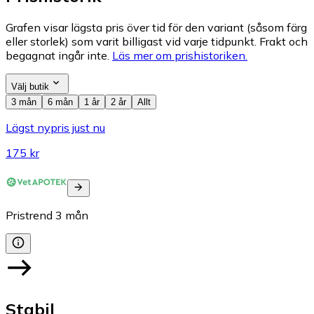
Grafen visar lägsta pris över tid för den variant (såsom färg
eller storlek) som varit billigast vid varje tidpunkt. Frakt och
begagnat ingår inte.
Läs mer om prishistoriken.
Välj butik
3 mån
6 mån
1 år
2 år
Allt
Lägst nypris just nu
175 kr
Pristrend
3
mån
Stabil