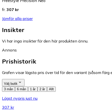
Freestyle Precision Neo
fr.
307 kr
Jämför alla priser
Insikter
Vi har inga insikter för den här produkten ännu.
Annons
Prishistorik
Grafen visar lägsta pris över tid för den variant (såsom färg e
Välj butik
3 mån
6 mån
1 år
2 år
Allt
Lägst nypris just nu
307 kr