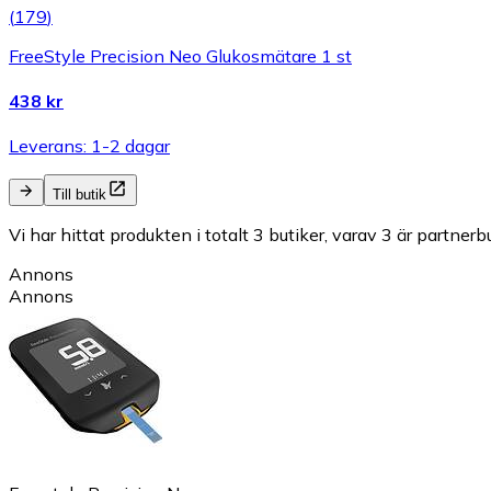
(
179
)
FreeStyle Precision Neo Glukosmätare 1 st
438 kr
Leverans: 1-2 dagar
Till butik
Vi har hittat produkten i totalt 3 butiker, varav 3 är partnerbu
Annons
Annons