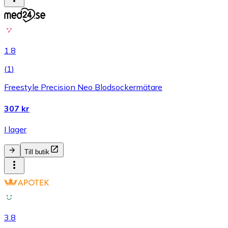
1.8
(
1
)
Freestyle Precision Neo Blodsockermätare
307 kr
I lager
Till butik
3.8