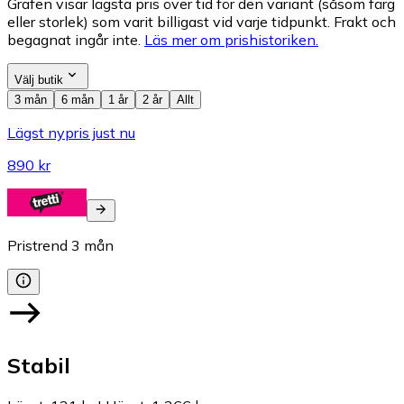
Grafen visar lägsta pris över tid för den variant (såsom färg
eller storlek) som varit billigast vid varje tidpunkt. Frakt och
begagnat ingår inte.
Läs mer om prishistoriken.
Välj butik
3 mån
6 mån
1 år
2 år
Allt
Lägst nypris just nu
890 kr
Pristrend
3
mån
Stabil