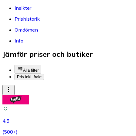
Insikter
Prishistorik
Omdömen
Info
Jämför priser och butiker
Alla filter
Pris inkl. frakt
4.5
(
500+
)