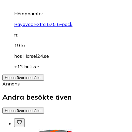
Hörapparater
Rayovac Extra 675 6-pack
fr.
19 kr
hos
Horsel24.se
+13 butiker
Hoppa över innehållet
Annons
Andra besökte även
Hoppa över innehållet