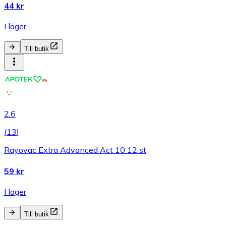
44 kr
I lager
Till butik
2.6
(
13
)
Rayovac Extra Advanced Act 10 12 st
59 kr
I lager
Till butik