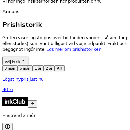
Vi har inga insikter för den här produkten ännu.
Annons
Prishistorik
Grafen visar lägsta pris över tid för den variant (såsom färg
eller storlek) som varit billigast vid varje tidpunkt. Frakt och
begagnat ingår inte.
Läs mer om prishistoriken.
Välj butik
3 mån
6 mån
1 år
2 år
Allt
Lägst nypris just nu
40 kr
Pristrend
3
mån