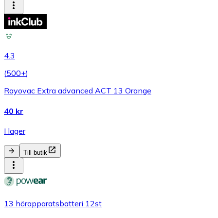
4.3
(
500+
)
Rayovac Extra advanced ACT 13 Orange
40 kr
I lager
Till butik
13 hörapparatsbatteri 12st