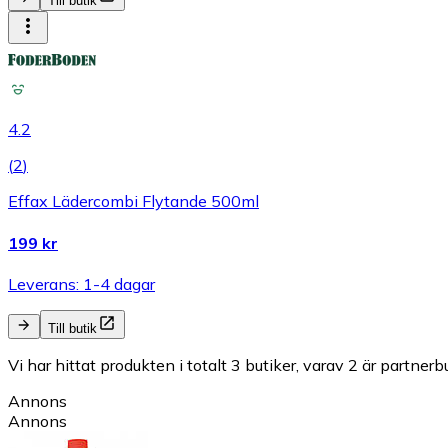
Till butik
4.2
(
2
)
Effax Lädercombi Flytande 500ml
199 kr
Leverans: 1-4 dagar
Till butik
Vi har hittat produkten i totalt 3 butiker, varav 2 är partnerbu
Annons
Annons