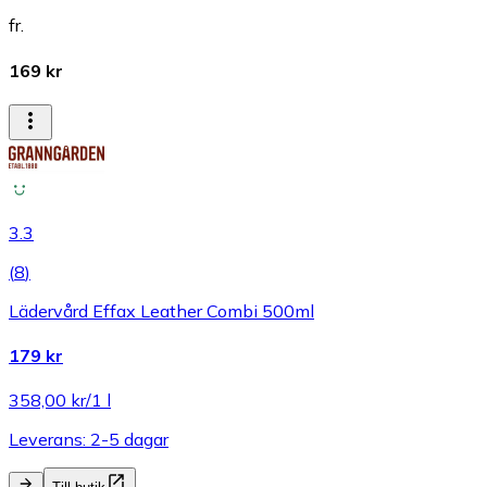
fr.
169 kr
3.3
(
8
)
Lädervård Effax Leather Combi 500ml
179 kr
358,00 kr/1 l
Leverans: 2-5 dagar