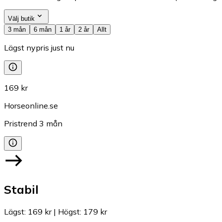
Välj butik
3 mån
6 mån
1 år
2 år
Allt
Lägst nypris just nu
169 kr
Horseonline.se
Pristrend
3
mån
Stabil
Lägst
:
169 kr
|
Högst
:
179 kr