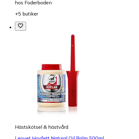
hos
Foderboden
+5 butiker
Hästskötsel & hästvård
Leovet Hovfett Natural Oil Balm 500ml