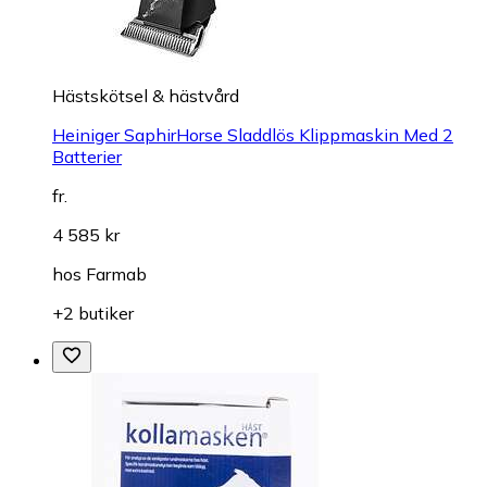
Hästskötsel & hästvård
Heiniger SaphirHorse Sladdlös Klippmaskin Med 2
Batterier
fr.
4 585 kr
hos
Farmab
+2 butiker