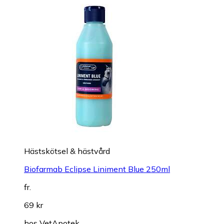
Hästskötsel & hästvård
Biofarmab Eclipse Liniment Blue 250ml
fr.
69 kr
hos
VetApotek