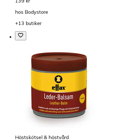
139 kr
hos
Bodystore
+13 butiker
Hästskötsel & hästvård