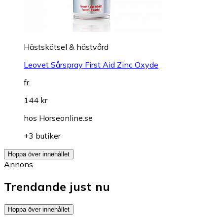
Hästskötsel & hästvård
Leovet Sårspray First Aid Zinc Oxyde
fr.
144 kr
hos
Horseonline.se
+3 butiker
Hoppa över innehållet
Annons
Trendande just nu
Hoppa över innehållet