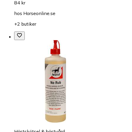
84 kr
hos
Horseonline.se
+2 butiker
Hästskötsel & hästvård