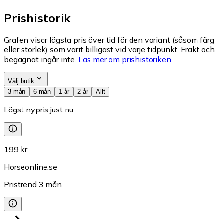
Prishistorik
Grafen visar lägsta pris över tid för den variant (såsom färg
eller storlek) som varit billigast vid varje tidpunkt. Frakt och
begagnat ingår inte.
Läs mer om prishistoriken.
Välj butik
3 mån
6 mån
1 år
2 år
Allt
Lägst nypris just nu
199 kr
Horseonline.se
Pristrend
3
mån