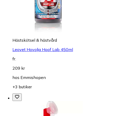
Hästskötsel & hästvård
Leovet Hovolja Hoof Lab 450ml
fr.
209 kr
hos
Emmishopen
+3 butiker