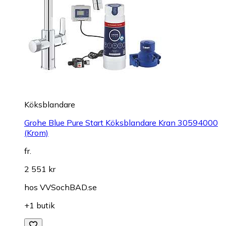
Köksblandare
Grohe Blue Pure Start Köksblandare Kran 30594000
(Krom)
fr.
2 551 kr
hos
VVSochBAD.se
+1 butik