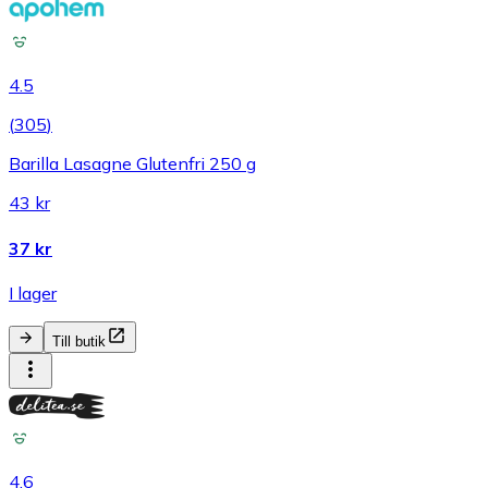
4.5
(
305
)
Barilla Lasagne Glutenfri 250 g
43 kr
37 kr
I lager
Till butik
4.6