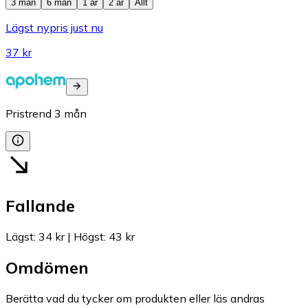
3 mån
6 mån
1 år
2 år
Allt
Lägst nypris just nu
37 kr
Pristrend
3
mån
Fallande
Lägst
:
34 kr
|
Högst
:
43 kr
Omdömen
Berätta vad du tycker om produkten eller läs andras