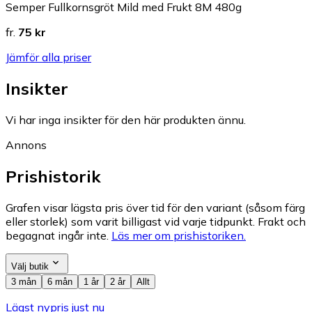
Semper Fullkornsgröt Mild med Frukt 8M 480g
fr.
75 kr
Jämför alla priser
Insikter
Vi har inga insikter för den här produkten ännu.
Annons
Prishistorik
Grafen visar lägsta pris över tid för den variant (såsom färg
eller storlek) som varit billigast vid varje tidpunkt. Frakt och
begagnat ingår inte.
Läs mer om prishistoriken.
Välj butik
3 mån
6 mån
1 år
2 år
Allt
Lägst nypris just nu