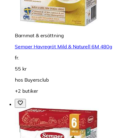
Barnmat & ersättning
Semper Havregröt Mild & Naturell 6M 480g
fr.
55 kr
hos
Buyersclub
+2 butiker