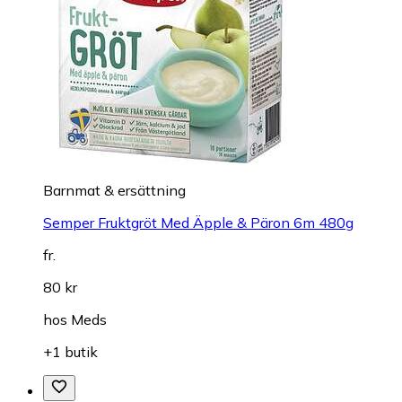
Barnmat & ersättning
Semper Fruktgröt Med Äpple & Päron 6m 480g
fr.
80 kr
hos
Meds
+1 butik